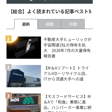
【総合】よく読まれている記事ベスト5
最新
週間
月間
不動産大手ヒューリックが
宇宙関連2社の保有を拡
大 2026年7月の大量保有
報告書
【M＆Aリブート】トライ
アルHD－リサイクル店、
ITから流通大手への道
【モスフードサービス】M
＆Aで「和食」業態に進
出、ハンバーガー事業に続