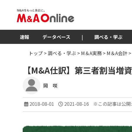
速報
データベース
|
調べる・学ぶ
トップ
>
調べる・学ぶ
>
M＆A実務
>
M＆A会計
>
【M&A仕訳】第三者割当増
岡 咲
2018-08-01
2021-08-16
※この記事は公開