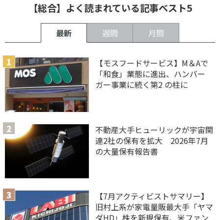
【総合】よく読まれている記事ベスト5
最新
週間
月間
【モスフードサービス】M＆Aで
「和食」業態に進出、ハンバー
ガー事業に続く第2 の柱に
不動産大手ヒューリックが宇宙関
連2社の保有を拡大 2026年7月
の大量保有報告書
【7月アクティビストサマリー】
旧村上系が家電量販最大手「ヤマ
ダHD」株を新規保有、米ファン