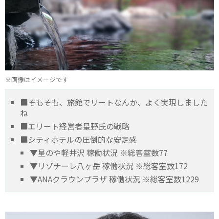
※画像はイメージです
■そもそも、旅館でリートなんか、よく実現しました
ね
■エリート経営者星野氏の戦略
■シティホテルの圧倒的な安定感
▼星のや軽井沢 稼働状況 ※総客室数77
▼リゾナーレ八ヶ岳 稼働状況 ※総客室数172
▼ANAクラウンプラザ 稼働状況 ※総客室数1229