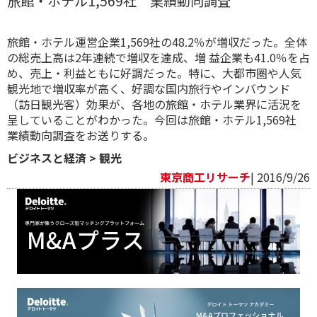
旅館・ホテル1,569社 業績動向調査
旅館・ホテル運営企業1,569社の48.2％が増収だった。全体
の総売上高は2年連続で増収を達成、増 益企業も41.0％を占
め、売上・利益ともに好調だった。特に、大都市圏や人気
観光地で増収率が高く、好調な国内旅行やインバウンド
（訪日観光客）効果が、各地の旅館・ホテル業界に活況を
呈していることがわかった。今回は旅館・ホテル1,569社
業績動向調査をお送りする。
ビジネスと経済
>
観光
東京商工リサーチ
| 2016/9/26