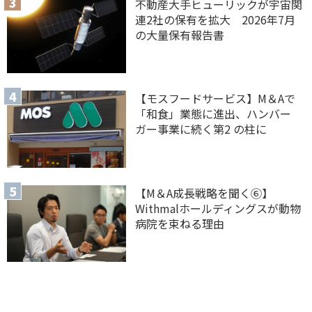
不動産大手ヒューリックが宇宙関
連2社の保有を拡大 2026年7月
の大量保有報告書
【モスフードサービス】M＆Aで
「和食」業態に進出、ハンバー
ガー事業に続く第2 の柱に
【M＆A 成長戦略を聞く⑥】
Withmalホールディングスが動物
病院を束ねる理由