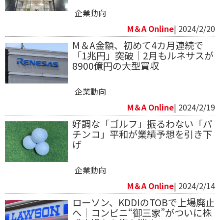
企業動向
M＆A Online
| 2024/2/20
M＆A金額、初めて4カ月連続で
「1兆円」突破｜2月もルネサスが
8900億円の大型買収
企業動向
M＆A Online
| 2024/2/19
好調な「ゴルフ」振るわない「パ
チンコ」平和が業績予想を引き下
げ
企業動向
M＆A Online
| 2024/2/14
ローソン、KDDIのTOBで上場廃止
へ｜コンビニ“御三家”がついに株