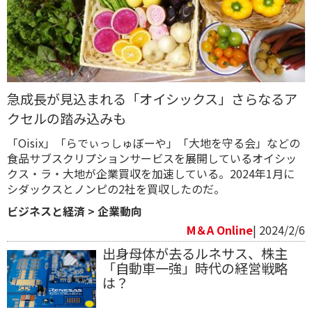
急成長が見込まれる「オイシックス」さらなるア
クセルの踏み込みも
「Oisix」「らでぃっしゅぼーや」「大地を守る会」などの
食品サブスクリプションサービスを展開しているオイシッ
クス・ラ・大地が企業買収を加速している。2024年1月に
シダックスとノンピの2社を買収したのだ。
ビジネスと経済
>
企業動向
M＆A Online
| 2024/2/6
出身母体が去るルネサス、株主
「自動車一強」時代の経営戦略
は？