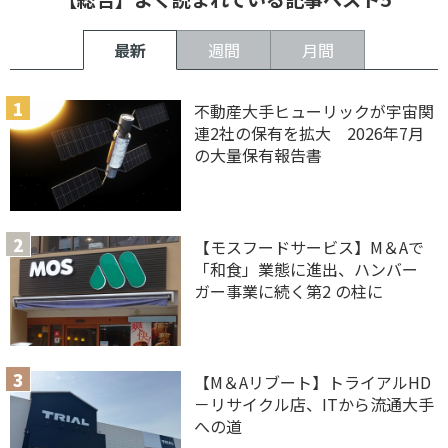
最新
週間
月間
不動産大手ヒューリックが宇宙関
連2社の保有を拡大 2026年7月
の大量保有報告書
【モスフードサービス】M＆Aで
「和食」業態に進出、ハンバー
ガー事業に続く第2 の柱に
【M＆Aリブート】トライアルHD
－リサイクル店、ITから流通大手
への道