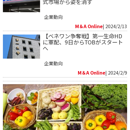
式市場から姿を消す
企業動向
M＆A Online
| 2024/2/13
【ベネワン争奪戦】第一生命HD
に軍配、9日からTOBがスタート
へ
企業動向
M＆A Online
| 2024/2/9