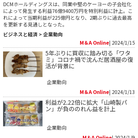
DCMホールディングスは、同業中堅のケーヨーの子会社化
によって発生する利益76億9400万円を特別利益に計上。こ
れによって当期利益が225億円となり、2期ぶりに過去最高
を更新する見通しとなった。
ビジネスと経済
>
企業動向
M＆A Online
| 2024/1/15
5年ぶりに買収に踏み切る「ワタ
ミ」コロナ禍で沈んだ居酒屋の復
活が背景に
企業動向
M＆A Online
| 2024/1/13
利益が2.22倍に拡大「山崎製パ
ン」が負ののれん益を計上
企業動向
M＆A Online
| 2024/1/9