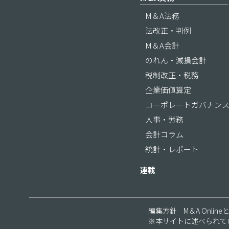
M＆A法務
法改正・判例
M＆A会計
のれん・減損会計
税制改正・税務
企業価値算定
コーポレートガバナン
人事・労務
会計コラム
統計・レポート
連載
編集方針
M＆A Online
※本サイトに述べられて