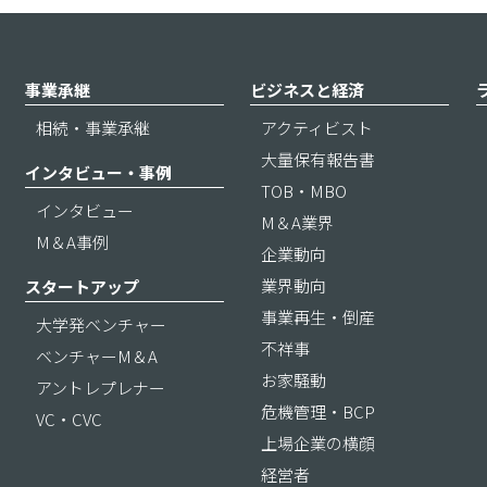
事業承継
ビジネスと経済
相続・事業承継
アクティビスト
大量保有報告書
インタビュー・事例
TOB・MBO
インタビュー
M＆A業界
M＆A事例
企業動向
業界動向
スタートアップ
事業再生・倒産
大学発ベンチャー
不祥事
ベンチャーM＆A
お家騒動
アントレプレナー
危機管理・BCP
VC・CVC
上場企業の横顔
経営者