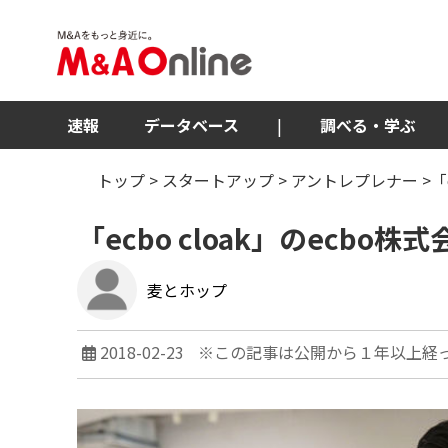
速報
データベース
|
調べる・学ぶ
トップ
>
スタートアップ
>
アントレプレナー
>「
「ecbo cloak」のecb
麦とホップ
2018-02-23
※この記事は公開から１年以上経