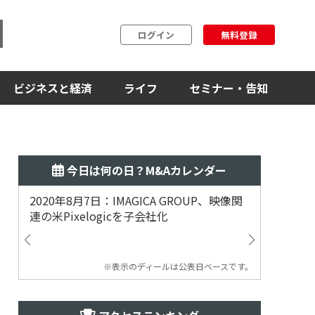
ログイン
無料登録
ビジネスと経済
ライフ
セミナー・告知
今日は何の日？M&Aカレンダー
2020年8月7日：IMAGICA GROUP、映像関
2019
連の米Pixelogicを子会社化
ム事業
渡
※表示のディールは公表日ベースです。