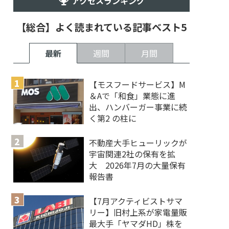
アクセスランキング
【総合】よく読まれている記事ベスト5
最新
週間
月間
【モスフードサービス】M
＆Aで「和食」業態に進
出、ハンバーガー事業に続
く第2 の柱に
不動産大手ヒューリックが
宇宙関連2社の保有を拡
大 2026年7月の大量保有
報告書
【7月アクティビストサマ
リー】旧村上系が家電量販
最大手「ヤマダHD」株を