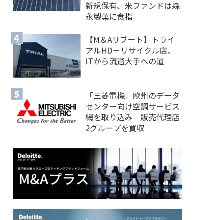
新規保有、米ファンドは森
永製菓に食指
【M＆Aリブート】トライ
アルHD－リサイクル店、
ITから流通大手への道
「三菱電機」欧州のデータ
センター向け空調サービス
網を取り込み 販売代理店
2グループを買収