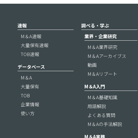
速報
調べる・学ぶ
M＆A速報
業界・企業研究
大量保有速報
M＆A業界研究
TOB速報
M＆Aアーカイブス
動画
データベース
M＆Aリブート
M＆A
大量保有
M＆A入門
TOB
M＆A基礎知識
企業情報
用語解説
使い方
よくある質問
M＆Aの手法解説
M＆A実務