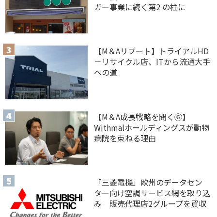
ガー事業に続く第2 の柱に
【M＆Aリブート】トライアルHD
－リサイクル店、ITから流通大手
への道
【M＆A 成長戦略を聞く⑥】
Withmalホールディングスが動物
病院を束ねる理由
「三菱電機」欧州のデータセン
ター向け空調サービス網を取り込
み 販売代理店2グループを買収