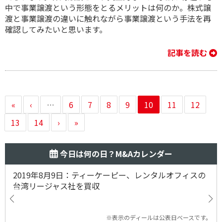
中で事業譲渡という形態をとるメリットは何のか。株式譲
渡と事業譲渡の違いに触れながら事業譲渡という手法を再
確認してみたいと思います。
記事を読む
«
‹
…
6
7
8
9
10
11
12
13
14
›
»
今日は何の日？M&Aカレンダー
2019年8月9日：ティーケーピー、レンタルオフィスの
台湾リージャス社を買収
※表示のディールは公表日ベースです。