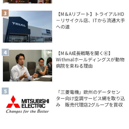
【M＆Aリブート】トライアルHD
－リサイクル店、ITから流通大手
への道
【M＆A 成長戦略を聞く⑥】
Withmalホールディングスが動物
病院を束ねる理由
「三菱電機」欧州のデータセン
ター向け空調サービス網を取り込
み 販売代理店2グループを買収