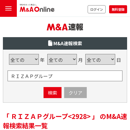
ログイン
無料登録
M&A速報検索
年
月
日
検索
クリア
「 ＲＩＺＡＰグループ<2928> 」 のM&A速
報検索結果一覧