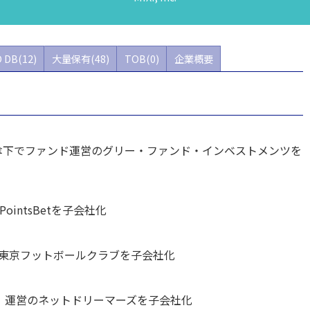
 DB(12)
大量保有(48)
TOB(0)
企業概要
32＞傘下でファンド運営のグリー・ファンド・インベストメンツを
ointsBetを子会社化
する東京フットボールクラブを子会社化
com」運営のネットドリーマーズを子会社化