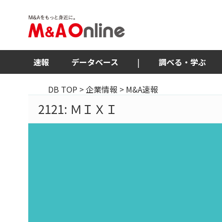
速報
データベース
|
調べる・学ぶ
DB TOP
>
企業情報
> M&A速報
2121: ＭＩＸＩ