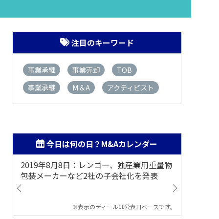
注目のキーワード
事業承継
事業売却
TOB
事業承継
M＆A
アクティビスト
今日は何の日？M&Aカレンダー
2019年8月8日：レンゴー、独産業用重量物
2014
包装メーカーなど2社の子会社化を発表
提案
※表示のディールは公表日ベースです。