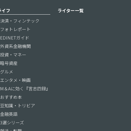
ライフ
ライター一覧
決済・フィンテック
フォトレポート
EDINETガイド
外資系金融機関
投資・マネー
暗号資産
グルメ
エンタメ・映画
M＆Aに効く『言志四録』
おすすめ本
豆知識・トリビア
金融英語
3選シリーズ
就活・転職