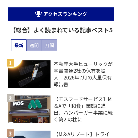
アクセスランキング
【総合】よく読まれている記事ベスト5
最新
週間
月間
不動産大手ヒューリックが
宇宙関連2社の保有を拡
大 2026年7月の大量保有
報告書
【モスフードサービス】M
＆Aで「和食」業態に進
出、ハンバーガー事業に続
く第2 の柱に
【M＆Aリブート】トライ