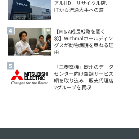
アルHD－リサイクル店、
ITから流通大手への道
【M＆A 成長戦略を聞く
⑥】Withmalホールディン
グスが動物病院を束ねる理
由
「三菱電機」欧州のデータ
センター向け空調サービス
網を取り込み 販売代理店
2グループを買収