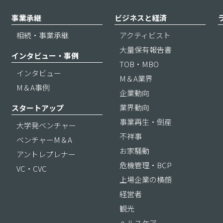
事業承継
ビジネスと経済
相続・事業承継
アクティビスト
大量保有報告書
インタビュー・事例
TOB・MBO
インタビュー
M＆A業界
M＆A事例
企業動向
業界動向
スタートアップ
事業再生・倒産
大学発ベンチャー
不祥事
ベンチャーM＆A
お家騒動
アントレプレナー
危機管理・BCP
VC・CVC
上場企業の横顔
経営者
観光
ヘルスケア