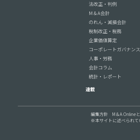
法改正・判例
M＆A会計
のれん・減損会計
税制改正・税務
企業価値算定
コーポレートガバナン
人事・労務
会計コラム
統計・レポート
連載
編集方針
M＆A Online
※本サイトに述べられて