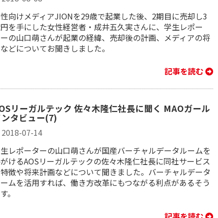
性向けメディアJIONを29歳で起業した後、2期目に売却し3
億円を手にした女性経営者・成井五久実さんに、学生レポー
ターの山口萌さんが起業の経緯、売却後の計画、メディアの将
来などについてお聞きしました。
記事を読む
AOSリーガルテック 佐々木隆仁社長に聞く MAOガール
ンタビュー(7)
2018-07-14
学生レポーターの山口萌さんが国産バーチャルデータルームを
手がけるAOSリーガルテックの佐々木隆仁社長に同社サービス
の特徴や将来計画などについて聞きました。バーチャルデータ
ルームを活用すれば、働き方改革にもつながる利点があるそう
です。
記事を読む