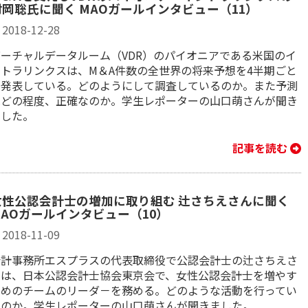
村岡聡氏に聞く MAOガールインタビュー（11）
2018-12-28
ーチャルデータルーム（VDR）​のパイオニアである米国のイ
ントラリンクスは、M＆A件数の全世界の将来予想を4半期ごと
に発表している。どのようにして調査しているのか。また予測
はどの程度、正確なのか。学生レポーターの山口萌さんが聞き
ました。
記事を読む
女性公認会計士の増加に取り組む 辻さちえさんに聞く
MAOガールインタビュー（10）
2018-11-09
会計事務所エスプラスの代表取締役で公認会計士の辻さちえさ
んは、日本公認会計士協会東京会で、女性公認会計士を増やす
ためのチームのリーダ－を務める。どのような活動を行ってい
るのか。学生レポーターの山口萌さんが聞きました。