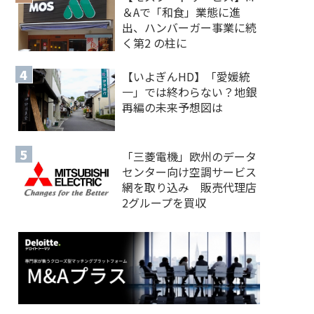
＆Aで「和食」業態に進
出、ハンバーガー事業に続
く第2 の柱に
【いよぎんHD】「愛媛統
一」では終わらない？地銀
再編の未来予想図は
「三菱電機」欧州のデータ
センター向け空調サービス
網を取り込み 販売代理店
2グループを買収