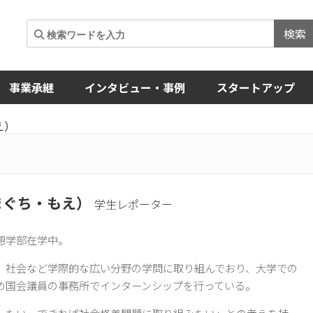
検索
事業承継
インタビュー・事例
スタートアップ
え）
まぐち・もえ）
学生レポーター
想学部在学中。
、社会など学際的な広い分野の学問に取り組んでおり、大学での
め国会議員の事務所でインターンシップを行っている。
したい。できれば社会格差問題に取り組みたい」との考えを持