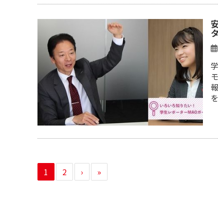
タ
学
1
2
›
»