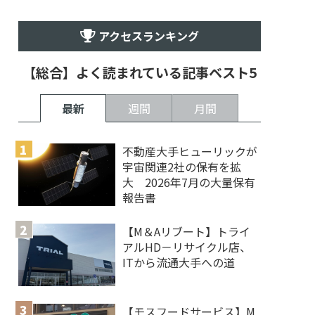
アクセスランキング
【総合】よく読まれている記事ベスト5
最新
週間
月間
不動産大手ヒューリックが
宇宙関連2社の保有を拡
大 2026年7月の大量保有
報告書
【M＆Aリブート】トライ
アルHD－リサイクル店、
ITから流通大手への道
【モスフードサービス】M