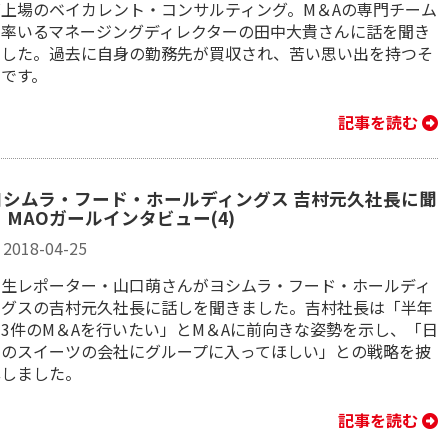
ズ上場のベイカレント・コンサルティング。M＆Aの専門チーム
を率いるマネージングディレクターの田中大貴さんに話を聞き
ました。過去に自身の勤務先が買収され、苦い思い出を持つそ
うです。
記事を読む
ヨシムラ・フード・ホールディングス 吉村元久社長に聞
 MAOガールインタビュー(4)
2018-04-25
学生レポーター・山口萌さんがヨシムラ・フード・ホールディ
ングスの吉村元久社長に話しを聞きました。吉村社長は「半年
で3件のM＆Aを行いたい」とM＆Aに前向きな姿勢を示し、「日
本のスイーツの会社にグループに入ってほしい」との戦略を披
露しました。
記事を読む