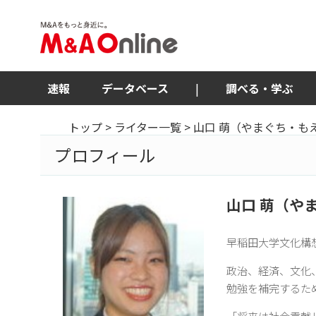
速報
データベース
|
調べる・学ぶ
トップ
>
ライター一覧
> 山口 萌（やまぐち・も
プロフィール
山口 萌（や
早稲田大学文化構
政治、経済、文化
勉強を補完するた
「将来は社会貢献