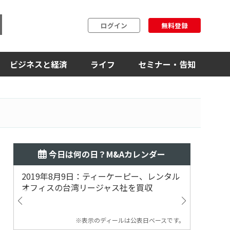
ログイン
無料登録
ビジネスと経済
ライフ
セミナー・告知
今日は何の日？M&Aカレンダー
2019年8月9日：ティーケーピー、レンタル
2019
オフィスの台湾リージャス社を買収
マジェ
※表示のディールは公表日ベースです。