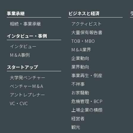
事業承継
ビジネスと経済
相続・事業承継
アクティビスト
大量保有報告書
インタビュー・事例
TOB・MBO
インタビュー
M＆A業界
M＆A事例
企業動向
業界動向
スタートアップ
事業再生・倒産
大学発ベンチャー
不祥事
ベンチャーM＆A
お家騒動
アントレプレナー
危機管理・BCP
VC・CVC
上場企業の横顔
経営者
観光