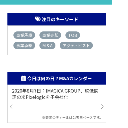
注目のキーワード
事業承継
事業売却
TOB
事業承継
M＆A
アクティビスト
今日は何の日？M&Aカレンダー
2020年8月7日：IMAGICA GROUP、映像関
2019
連の米Pixelogicを子会社化
ム事業
渡
※表示のディールは公表日ベースです。