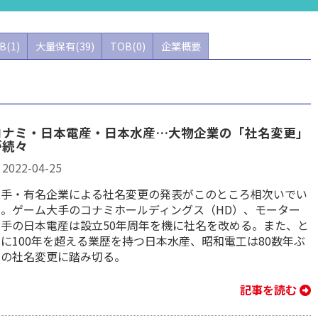
B(1)
大量保有(39)
TOB(0)
企業概要
コナミ・日本電産・日本水産…大物企業の「社名変更」
が続々
2022-04-25
大手・有名企業による社名変更の発表がこのところ相次いでい
る。ゲーム大手のコナミホールディングス（HD）、モーター
大手の日本電産は設立50年周年を機に社名を改める。また、と
に100年を超える業歴を持つ日本水産、昭和電工は80数年ぶ
りの社名変更に踏み切る。
記事を読む