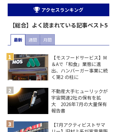
アクセスランキング
【総合】よく読まれている記事ベスト5
最新
週間
月間
【モスフードサービス】M
＆Aで「和食」業態に進
出、ハンバーガー事業に続
く第2 の柱に
不動産大手ヒューリックが
宇宙関連2社の保有を拡
大 2026年7月の大量保有
報告書
【7月アクティビストサマ
リー】旧村上系が家電量販