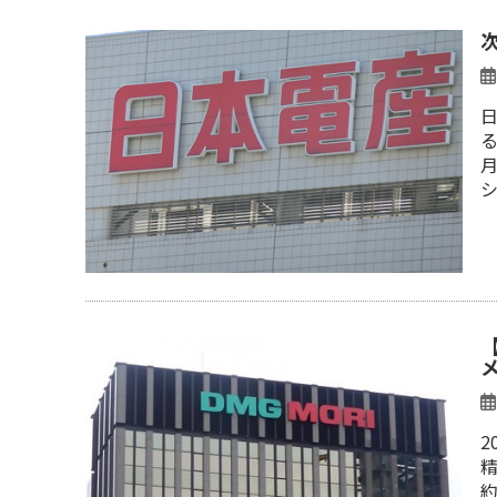
日
る
2
約