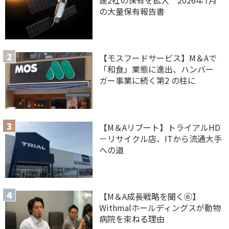
の大量保有報告書
【モスフードサービス】M＆Aで
「和食」業態に進出、ハンバー
ガー事業に続く第2 の柱に
【M＆Aリブート】トライアルHD
－リサイクル店、ITから流通大手
への道
【M＆A 成長戦略を聞く⑥】
Withmalホールディングスが動物
病院を束ねる理由