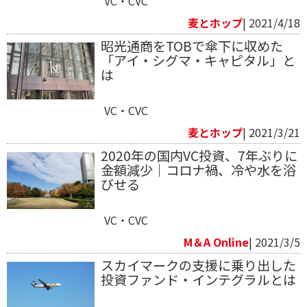
VC・CVC
麦とホップ
| 2021/4/18
昭光通商をTOBで傘下に収めた
「アイ・シグマ・キャピタル」と
は
VC・CVC
麦とホップ
| 2021/3/21
2020年の国内VC投資、7年ぶりに
金額減少｜コロナ禍、冷や水を浴
びせる
VC・CVC
M＆A Online
| 2021/3/5
スカイマークの支援に乗り出した
投資ファンド・インテグラルとは