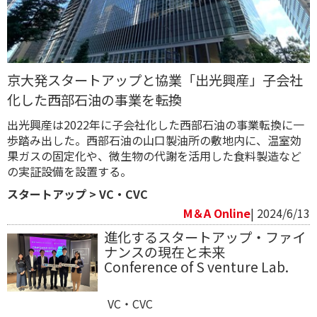
京大発スタートアップと協業「出光興産」子会社
化した西部石油の事業を転換
出光興産は2022年に子会社化した西部石油の事業転換に一
歩踏み出した。西部石油の山口製油所の敷地内に、温室効
果ガスの固定化や、微生物の代謝を活用した食料製造など
の実証設備を設置する。
スタートアップ
>
VC・CVC
M＆A Online
| 2024/6/13
進化するスタートアップ・ファイ
ナンスの現在と未来
Conference of S venture Lab.
VC・CVC