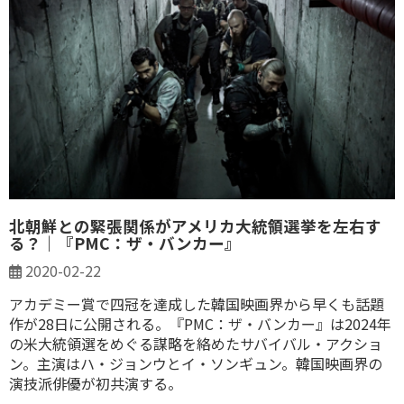
北朝鮮との緊張関係がアメリカ大統領選挙を左右す
る？｜『PMC：ザ・バンカー』
2020-02-22
アカデミー賞で四冠を達成した韓国映画界から早くも話題
作が28日に公開される。『PMC：ザ・バンカー』は2024年
の米大統領選をめぐる謀略を絡めたサバイバル・アクショ
ン。主演はハ・ジョンウとイ・ソンギュン。韓国映画界の
演技派俳優が初共演する。