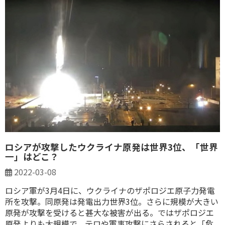
ロシアが攻撃したウクライナ原発は世界3位、「世界
一」はどこ？
2022-03-08
ロシア軍が3月4日に、ウクライナのザポロジエ原子力発電
所を攻撃。同原発は発電出力世界3位。さらに規模が大きい
原発が攻撃を受けると甚大な被害が出る。ではザポロジエ
原発よりも大規模で、テロや軍事攻撃にさらされると「危