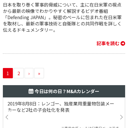
日本を取り巻く軍事的脅威について、主に在日米軍の視点
から最新の映像でわかりやすく解説するビデオ番組
「Defending JAPAN」。秘密のベールに包まれた在日米軍
を取材し、最新の軍事技術と自衛隊との共同作戦を詳しく
伝えるドキュメンタリー。
記事を読む
1
2
›
»
今日は何の日？M&Aカレンダー
2019年8月8日：レンゴー、独産業用重量物包装メー
カーなど2社の子会社化を発表
※表示のディールは公表日ベースです。