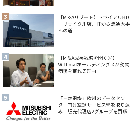
【M＆Aリブート】トライアルHD
－リサイクル店、ITから流通大手
への道
【M＆A 成長戦略を聞く⑥】
Withmalホールディングスが動物
病院を束ねる理由
「三菱電機」欧州のデータセン
ター向け空調サービス網を取り込
み 販売代理店2グループを買収