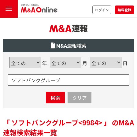
ログイン
無料登録
M&A速報検索
年
月
日
検索
クリア
「 ソフトバンクグループ<9984> 」 のM&A
速報検索結果一覧