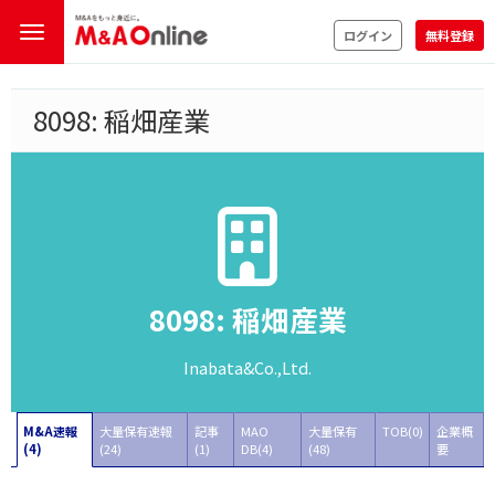
ログイン
無料登録
8098: 稲畑産業
8098: 稲畑産業
Inabata&Co.,Ltd.
M&A速報
大量保有速報
記事
MAO
大量保有
TOB(0)
企業概
(4)
(24)
(1)
DB(4)
(48)
要