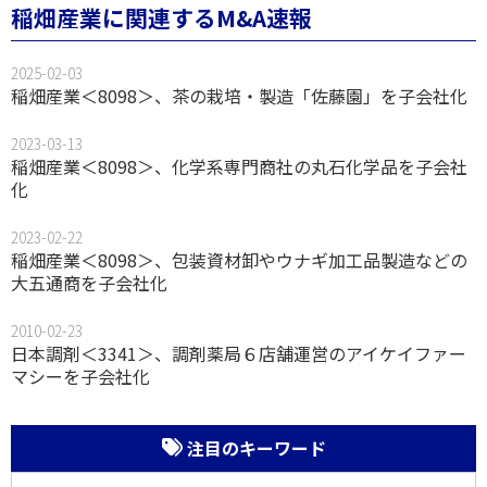
稲畑産業に関連するM&A速報
2025-02-03
稲畑産業＜8098＞、茶の栽培・製造「佐藤園」を子会社化
2023-03-13
稲畑産業＜8098＞、化学系専門商社の丸石化学品を子会社
化
2023-02-22
稲畑産業＜8098＞、包装資材卸やウナギ加工品製造などの
大五通商を子会社化
2010-02-23
日本調剤＜3341＞、調剤薬局６店舗運営のアイケイファー
マシーを子会社化
注目のキーワード