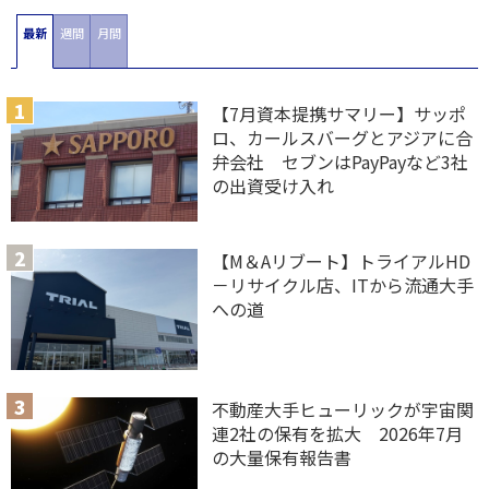
最新
週間
月間
【7月資本提携サマリー】サッポ
ロ、カールスバーグとアジアに合
弁会社 セブンはPayPayなど3社
の出資受け入れ
【M＆Aリブート】トライアルHD
－リサイクル店、ITから流通大手
への道
不動産大手ヒューリックが宇宙関
連2社の保有を拡大 2026年7月
の大量保有報告書