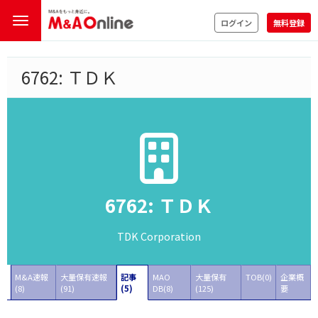
ログイン
無料登録
6762: ＴＤＫ
6762: ＴＤＫ
TDK Corporation
M&A速報
大量保有速報
記事
MAO
大量保有
TOB(0)
企業概
(8)
(91)
(5)
DB(8)
(125)
要