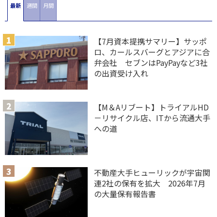
最新
週間
月間
【7月資本提携サマリー】サッポ
ロ、カールスバーグとアジアに合
弁会社 セブンはPayPayなど3社
の出資受け入れ
【M＆Aリブート】トライアルHD
－リサイクル店、ITから流通大手
への道
不動産大手ヒューリックが宇宙関
連2社の保有を拡大 2026年7月
の大量保有報告書