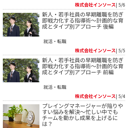
株式会社インソース
| 5/6
新人・若手社員の早期離職を防ぎ
即戦力化する指導術～計画的な育
成とタイプ別アプローチ 後編
就活・転職
株式会社インソース
| 5/5
新人・若手社員の早期離職を防ぎ
即戦力化する指導術～計画的な育
成とタイプ別アプローチ 前編
就活・転職
株式会社インソース
| 5/4
プレイングマネージャーが陥りや
すい悩みを解決～忙しい中でも
チームを動かし成果を上げるに
は？