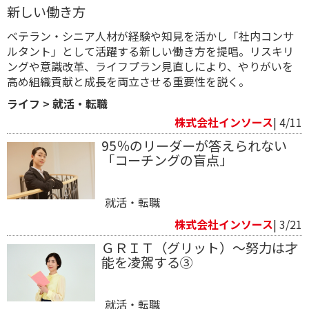
新しい働き方
ベテラン・シニア人材が経験や知見を活かし「社内コンサ
ルタント」として活躍する新しい働き方を提唱。リスキリ
ングや意識改革、ライフプラン見直しにより、やりがいを
高め組織貢献と成長を両立させる重要性を説く。
ライフ
>
就活・転職
株式会社インソース
| 4/11
95％のリーダーが答えられない
「コーチングの盲点」
就活・転職
株式会社インソース
| 3/21
ＧＲＩＴ（グリット）～努力は才
能を凌駕する③
就活・転職