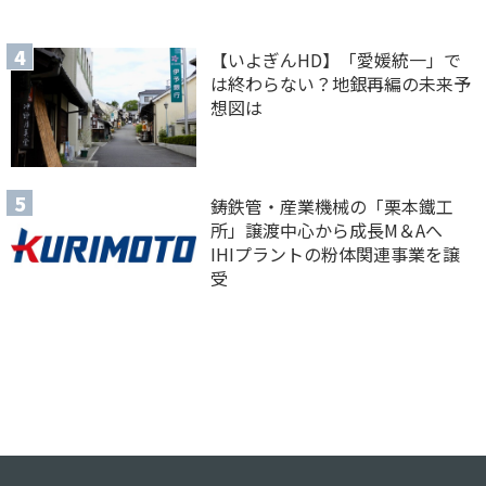
【いよぎんHD】「愛媛統一」で
は終わらない？地銀再編の未来予
想図は
鋳鉄管・産業機械の「栗本鐵工
所」譲渡中心から成長M＆Aへ
IHIプラントの粉体関連事業を譲
受