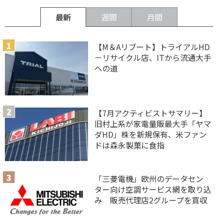
最新
週間
月間
【M＆Aリブート】トライアルHD
－リサイクル店、ITから流通大手
への道
【7月アクティビストサマリー】
旧村上系が家電量販最大手「ヤマ
ダHD」株を新規保有、米ファン
ドは森永製菓に食指
「三菱電機」欧州のデータセン
ター向け空調サービス網を取り込
み 販売代理店2グループを買収