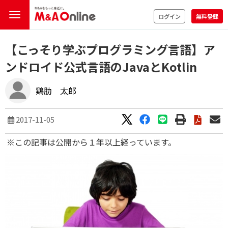
ログイン
無料登録
【こっそり学ぶプログラミング言語】ア
ンドロイド公式言語のJavaとKotlin
鶏肋 太郎
2017-11-05
※この記事は公開から１年以上経っています。