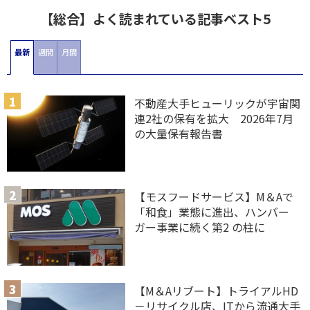
【総合】よく読まれている記事ベスト5
最新
週間
月間
不動産大手ヒューリックが宇宙関
連2社の保有を拡大 2026年7月
の大量保有報告書
【モスフードサービス】M＆Aで
「和食」業態に進出、ハンバー
ガー事業に続く第2 の柱に
【M＆Aリブート】トライアルHD
－リサイクル店、ITから流通大手