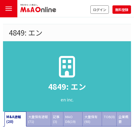
ログイン
無料登録
4849: エン
4849: エン
en inc.
M&A速報
大量保有速報
記事
MAO
大量保有
TOB(0)
企業概
(20)
(71)
(3)
DB(19)
(93)
要