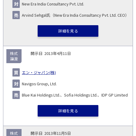
New Era India Consultancy Pvt. Ltd.
Arvind Sehgal氏（New Era India Consultancy Pvt. Ltd. CEO）
詳細を見る
株式
2013年4月11日
譲渡
エン・ジャパン(株)
Navigos Group, Ltd.
Blue Kai Holdings Ltd.、Sofia Holdings Ltd.、IDP GP Limited
詳細を見る
株式
2013年11月5日