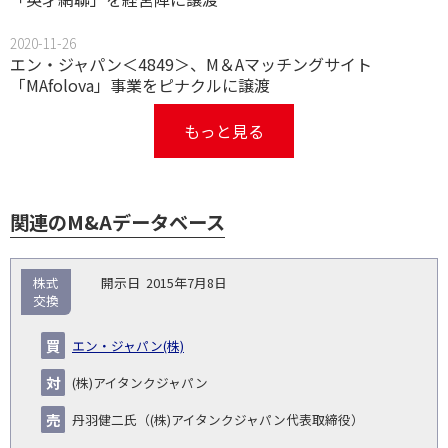
2020-11-26
エン・ジャパン＜4849＞、M＆Aマッチングサイト
「MAfolova」事業をピナクルに譲渡
もっと見る
関連のM&Aデータベース
取
株式
2015年7月8日
引
交換
対象
ス
総
タ
開
買
売
業
企
キー
額
イ
エン・ジャパン(株)
No.
示
い
り
種
業・
ム
(百
ト
日
手
手
▽
事業
▽
万
ル
(株)アイタンクジャパン
円)
▽
丹羽健二氏（(株)アイタンクジャパン代表取締役）