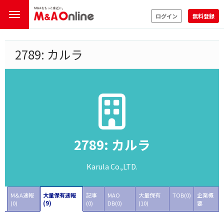
ログイン
無料登録
2789: カルラ
2789: カルラ
Karula Co.,LTD.
M&A速報
大量保有速報
記事
MAO
大量保有
TOB(0)
企業概
(0)
(9)
(0)
DB(0)
(10)
要