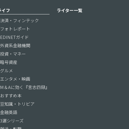
ライフ
ライター一覧
決済・フィンテック
フォトレポート
EDINETガイド
外資系金融機関
投資・マネー
暗号資産
グルメ
エンタメ・映画
M＆Aに効く『言志四録』
おすすめ本
豆知識・トリビア
金融英語
3選シリーズ
就活・転職