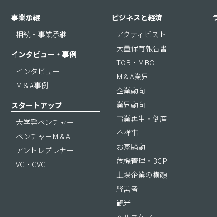
事業承継
ビジネスと経済
相続・事業承継
アクティビスト
大量保有報告書
インタビュー・事例
TOB・MBO
インタビュー
M＆A業界
M＆A事例
企業動向
業界動向
スタートアップ
事業再生・倒産
大学発ベンチャー
不祥事
ベンチャーM＆A
お家騒動
アントレプレナー
危機管理・BCP
VC・CVC
上場企業の横顔
経営者
観光
ヘルスケア