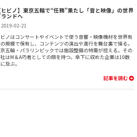
【ヒビノ】東京五輪で“任務”果たし「音と映像」の世界
ブランドへ
2019-02-21
ヒビノはコンサートやイベントで使う音響・映像機材を世界有
数の規模で保有し、コンテンツの演出や進行を舞台裏で操る。
東京五輪・パラリンピックでは施設整備の特需が控える。その
同社はM＆A巧者としての顔を持つ。傘下に収めた企業は10数
社に及ぶ。
記事を読む