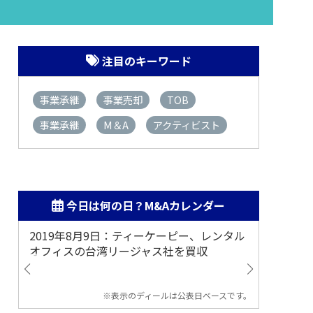
注目のキーワード
事業承継
事業売却
TOB
事業承継
M＆A
アクティビスト
今日は何の日？M&Aカレンダー
2019年8月9日：ティーケーピー、レンタル
2019
オフィスの台湾リージャス社を買収
マジェ
※表示のディールは公表日ベースです。