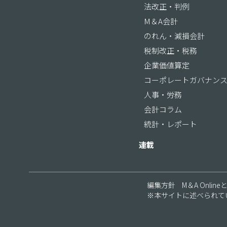
法改正・判例
M＆A会計
のれん・減損会計
税制改正・税務
企業価値算定
コーポレートガバナン
人事・労務
会計コラム
統計・レポート
連載
編集方針
M＆A Online
※本サイトに述べられて