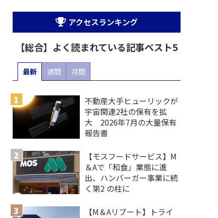
アクセスランキング
【総合】よく読まれている記事ベスト5
最新
週間
月間
不動産大手ヒューリックが
宇宙関連2社の保有を拡
大 2026年7月の大量保有
報告書
【モスフードサービス】M
＆Aで「和食」業態に進
出、ハンバーガー事業に続
く第2 の柱に
【M＆Aリブート】トライ