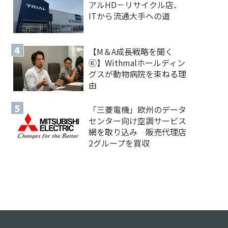
アルHD－リサイクル店、
ITから流通大手への道
【M＆A 成長戦略を聞く
⑥】Withmalホールディン
グスが動物病院を束ねる理
由
「三菱電機」欧州のデータ
センター向け空調サービス
網を取り込み 販売代理店
2グループを買収