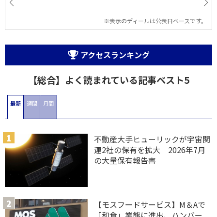
※表示のディールは公表日ベースです。
アクセスランキング
【総合】よく読まれている記事ベスト5
最新
週間
月間
不動産大手ヒューリックが宇宙関
連2社の保有を拡大 2026年7月
の大量保有報告書
【モスフードサービス】M＆Aで
「和食」業態に進出、ハンバー