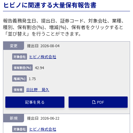
ヒビノに関連する大量保有報告書
報告義務発生日、提出日、証券コード、対象会社、業種、
種別、保有割合(%)、増減(%)、保有者をクリックすると
「並び替え」を行うことができます。
変更
2026-08-04
報
告
保
対
ヒビノ株式会社
義
提
証券
有
増
保
象
業
種
詳
NO.
務
出
コー
割
減
有
42.94
会
種
別
細
発
日
ド
合
(%)
者
社
生
(%)
1.75
日
日比野 晃久
記事を見る
PDF
新規
2026-06-22
ヒビノ株式会社