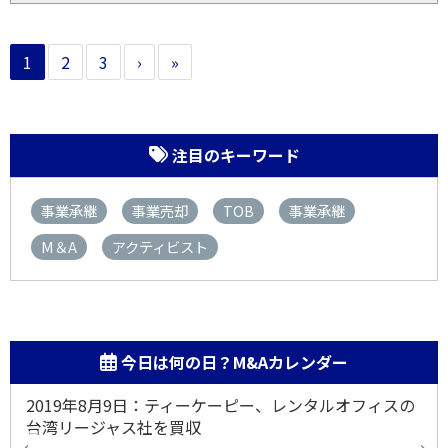
1
2
3
›
»
注目のキーワード
事業承継
事業売却
TOB
事業承継
M＆A
アクティビスト
今日は何の日？M&Aカレンダー
2019年8月9日：ティーケーピー、レンタルオフィスの
台湾リージャス社を買収