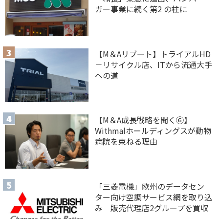
ガー事業に続く第2 の柱に
【M＆Aリブート】トライアルHD
－リサイクル店、ITから流通大手
への道
【M＆A 成長戦略を聞く⑥】
Withmalホールディングスが動物
病院を束ねる理由
「三菱電機」欧州のデータセン
ター向け空調サービス網を取り込
み 販売代理店2グループを買収