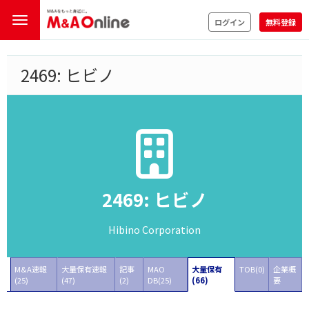
ログイン
無料登録
2469: ヒビノ
2469: ヒビノ
Hibino Corporation
M&A速報
大量保有速報
記事
MAO
大量保有
TOB(0)
企業概
(25)
(47)
(2)
DB(25)
(66)
要