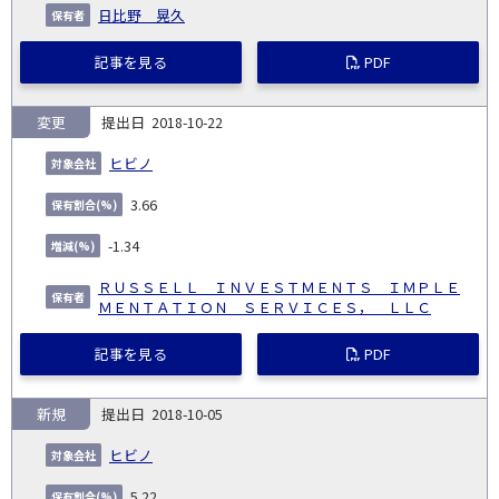
日比野 晃久
記事を見る
PDF
変更
2018-10-22
ヒビノ
3.66
-1.34
ＲＵＳＳＥＬＬ ＩＮＶＥＳＴＭＥＮＴＳ ＩＭＰＬＥ
ＭＥＮＴＡＴＩＯＮ ＳＥＲＶＩＣＥＳ， ＬＬＣ
記事を見る
PDF
新規
2018-10-05
ヒビノ
5.22