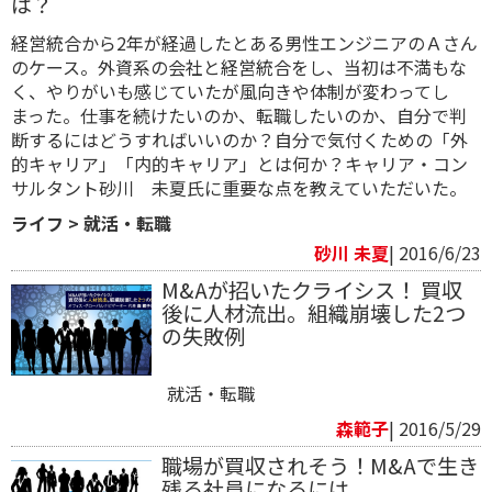
は？
経営統合から2年が経過したとある男性エンジニアのＡさん
のケース。外資系の会社と経営統合をし、当初は不満もな
く、やりがいも感じていたが風向きや体制が変わってし
まった。仕事を続けたいのか、転職したいのか、自分で判
断するにはどうすればいいのか？自分で気付くための「外
的キャリア」「内的キャリア」とは何か？キャリア・コン
サルタント砂川 未夏氏に重要な点を教えていただいた。
ライフ
>
就活・転職
砂川 未夏
| 2016/6/23
M&Aが招いたクライシス！ 買収
後に人材流出。組織崩壊した2つ
の失敗例
就活・転職
森範子
| 2016/5/29
職場が買収されそう！M&Aで生き
残る社員になるには