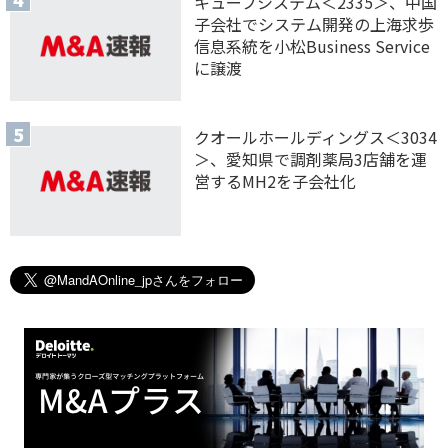
キューブシステム＜2335＞、中国
子会社でシステム開発の上海求歩
信息系統を小松Business Service
に譲渡
クオールホールディングス＜3034
＞、愛知県で調剤薬局3店舗を運
営するMH2を子会社化