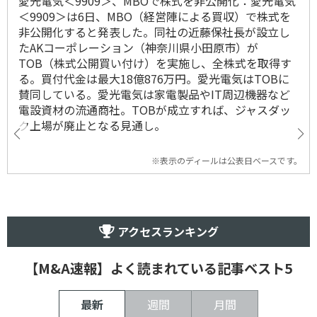
愛光電気＜9909＞、MBOで株式を非公開化：愛光電気
＜9909＞は6日、MBO（経営陣による買収）で株式を
非公開化すると発表した。同社の近藤保社長が設立し
たAKコーポレーション（神奈川県小田原市）が
TOB（株式公開買い付け）を実施し、全株式を取得す
る。買付代金は最大18億876万円。愛光電気はTOBに
賛同している。愛光電気は家電製品やIT周辺機器など
電設資材の流通商社。TOBが成立すれば、ジャスダッ
ク上場が廃止となる見通し。
※表示のディールは公表日ベースです。
アクセスランキング
【M&A速報】よく読まれている記事ベスト5
最新
週間
月間