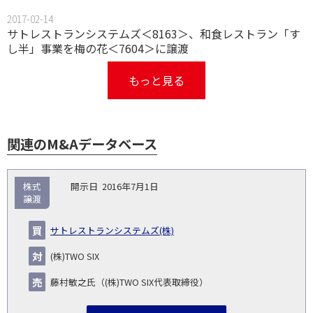
2017-02-14
サトレストランシステムズ＜8163＞、和食レストラン「す
し半」事業を梅の花＜7604＞に譲渡
もっと見る
関連のM&Aデータベース
取
株式
2016年7月1日
引
譲渡
対象
ス
総
タ
開
買
売
業
企
キー
額
イ
サトレストランシステムズ(株)
No.
示
い
り
種
業・
ム
(百
ト
日
手
手
▽
事業
▽
万
ル
(株)TWO SIX
円)
▽
藤村敏之氏（(株)TWO SIX代表取締役）