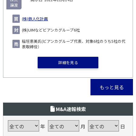
譲渡
(株)鉄人化計画
(株)UIMなどビアンカグループ6社
稲垣恵美氏(ビアンカグループ代表、対象6社のうち5社の代
表取締役）
詳細を見る
もっと見る
M&A速報検索
年
月
日