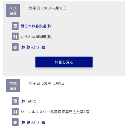
取
株式
2015年7月31日
引
譲渡
対象
ス
総
タ
開
買
売
業
企
キー
額
イ
西日本旅客鉄道(株)
No.
示
い
り
種
業・
ム
(百
ト
日
手
手
▽
事業
▽
万
ル
からふね屋珈琲(株)
円)
▽
(株)鉄人化計画
詳細を見る
株式
2014年5月9日
譲渡
(株)HAPC
シーエルエスジー私募投資専門会社第1号
(株)鉄人化計画