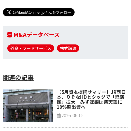
M&Aデータベース
外食・フードサービス
株式譲渡
関連の記事
【5月資本提携サマリー】JR西日
本、りそなHDとタッグで「経済
圏」拡大 みずほ銀は楽天銀に
10％超出資へ
2026-06-05