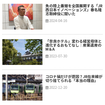
魚の陸上養殖を全国展開する「JR
西日本イノベーションズ」春名隆
志取締役に聞いた
2024-04-16
「奈良ホテル」変わる経営母体と
進化するおもてなし｜産業遺産の
M＆A
2023-07-30
コロナ禍だけが原因？JR在来線が
切り捨てられる「本当の理由」
2022-12-20