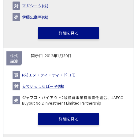
日
手
手
▽
事業
▽
万
ル
マガシーク(株)
円)
▽
伊藤忠商事(株)
詳細を見る
株式
2012年1月30日
譲渡
(株)エヌ・ティ・ティ・ドコモ
らでぃっしゅぼーや(株)
ジャフコ・バイアウト2号投資事業有限責任組合、JAFCO
Buyout No.2 Investment Limited Partnership
詳細を見る