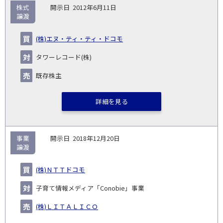
株式
2012年6月11日
譲渡
(株)エヌ・ティ・ティ・ドコモ
タワーレコード(株)
既存株主
詳細を見る
事業
2018年12月20日
譲渡
(株)ＮＴＴドコモ
子育て情報メディア「Conobie」事業
(株)ＬＩＴＡＬＩＣＯ