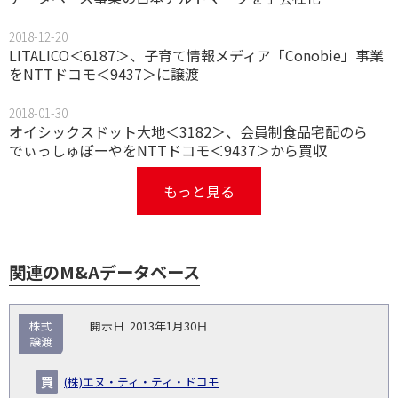
2018-12-20
LITALICO＜6187＞、子育て情報メディア「Conobie」事業
をNTTドコモ＜9437＞に譲渡
2018-01-30
オイシックスドット大地＜3182＞、会員制食品宅配のら
でぃっしゅぼーやをNTTドコモ＜9437＞から買収
もっと見る
関連のM&Aデータベース
取
株式
2013年1月30日
引
譲渡
対象
ス
総
タ
開
買
売
業
企
キー
額
イ
(株)エヌ・ティ・ティ・ドコモ
No.
示
い
り
種
業・
ム
(百
ト