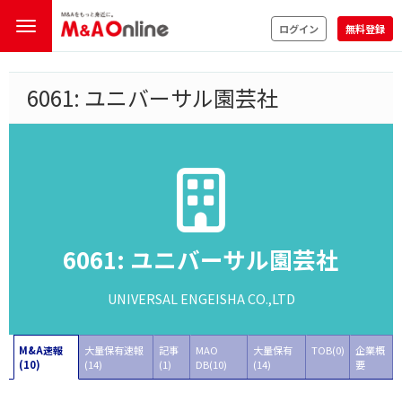
ログイン
無料登録
6061: ユニバーサル園芸社
6061: ユニバーサル園芸社
UNIVERSAL ENGEISHA CO.,LTD
M&A速報
大量保有速報
記事
MAO
大量保有
TOB(0)
企業概
(10)
(14)
(1)
DB(10)
(14)
要