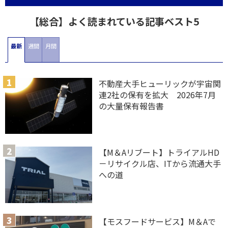
【総合】よく読まれている記事ベスト5
最新
週間
月間
不動産大手ヒューリックが宇宙関
連2社の保有を拡大 2026年7月
の大量保有報告書
【M＆Aリブート】トライアルHD
－リサイクル店、ITから流通大手
への道
【モスフードサービス】M＆Aで