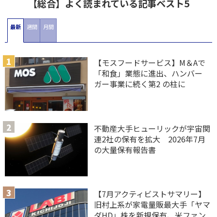
【総合】よく読まれている記事ベスト5
最新
週間
月間
【モスフードサービス】M＆Aで
「和食」業態に進出、ハンバー
ガー事業に続く第2 の柱に
不動産大手ヒューリックが宇宙関
連2社の保有を拡大 2026年7月
の大量保有報告書
【7月アクティビストサマリー】
旧村上系が家電量販最大手「ヤマ
ダHD」株を新規保有、米ファン