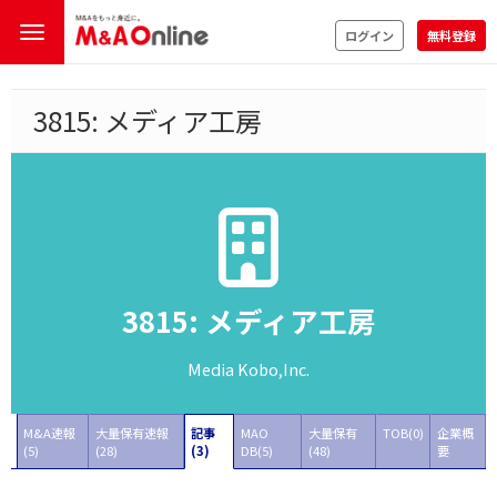
ログイン
無料登録
3815: メディア工房
3815: メディア工房
Media Kobo,Inc.
M&A速報
大量保有速報
記事
MAO
大量保有
TOB(0)
企業概
(5)
(28)
(3)
DB(5)
(48)
要