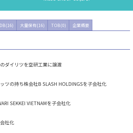
DB(16)
大量保有(16)
TOB(0)
企業概要
社のダイリツを空研工業に譲渡
の持ち株会社B SLASH HOLDINGSを子会社化
 SEKKEI VIETNAMを子会社化
子会社化