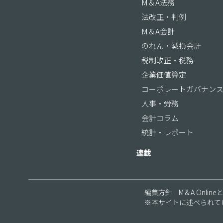
M＆A法務
法改正・判例
M＆A会計
のれん・減損会計
税制改正・税務
企業価値算定
コーポレートガバナン
人事・労務
会計コラム
統計・レポート
連載
編集方針
M＆A Online
※本サイトに述べられて