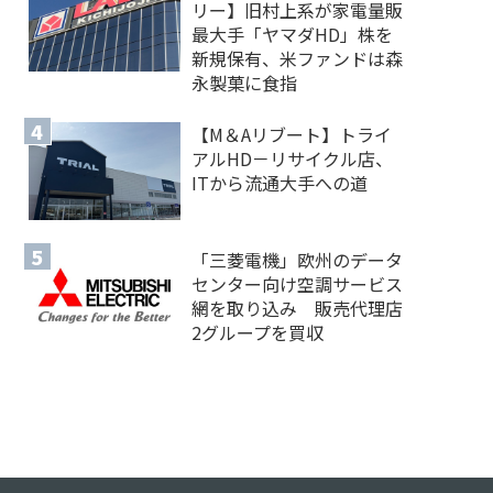
リー】旧村上系が家電量販
最大手「ヤマダHD」株を
新規保有、米ファンドは森
永製菓に食指
【M＆Aリブート】トライ
アルHD－リサイクル店、
ITから流通大手への道
「三菱電機」欧州のデータ
センター向け空調サービス
網を取り込み 販売代理店
2グループを買収