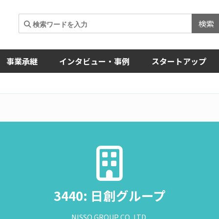
検索
事業承継
インタビュー・事例
スタートアップ
3440: 日創グループ
NISSO GROUP CO.,LTD.