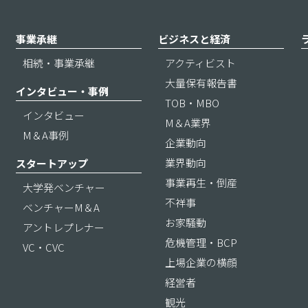
事業承継
ビジネスと経済
相続・事業承継
アクティビスト
大量保有報告書
インタビュー・事例
TOB・MBO
インタビュー
M＆A業界
M＆A事例
企業動向
業界動向
スタートアップ
事業再生・倒産
大学発ベンチャー
不祥事
ベンチャーM＆A
お家騒動
アントレプレナー
危機管理・BCP
VC・CVC
上場企業の横顔
経営者
観光