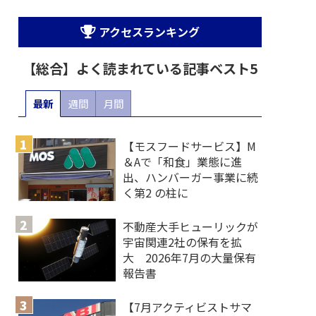
アクセスランキング
【総合】よく読まれている記事ベスト5
最新
週間
月間
【モスフードサービス】M
＆Aで「和食」業態に進
出、ハンバーガー事業に続
く第2 の柱に
不動産大手ヒューリックが
宇宙関連2社の保有を拡
大 2026年7月の大量保有
報告書
【7月アクティビストサマ