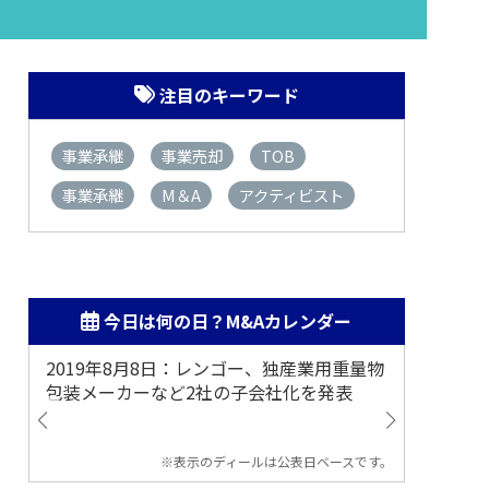
注目のキーワード
事業承継
事業売却
TOB
事業承継
M＆A
アクティビスト
今日は何の日？M&Aカレンダー
2019年8月8日：レンゴー、独産業用重量物
2014
包装メーカーなど2社の子会社化を発表
提案
※表示のディールは公表日ベースです。