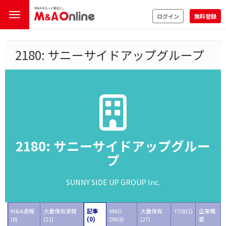
ログイン
無料登録
2180: サニーサイドアップグループ
2180: サニーサイドアップグルー
プ
SUNNY SIDE UP GROUP Inc.
M&A速報
大量保有速報
記事
MAO
大量保有
TOB(1)
企業概
(8)
(21)
(0)
DB(8)
(27)
要