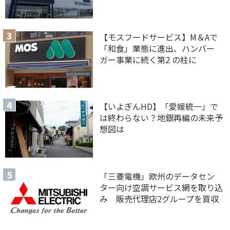
【モスフードサービス】M＆Aで
「和食」業態に進出、ハンバー
ガー事業に続く第2 の柱に
【いよぎんHD】「愛媛統一」で
は終わらない？地銀再編の未来予
想図は
「三菱電機」欧州のデータセン
ター向け空調サービス網を取り込
み 販売代理店2グループを買収