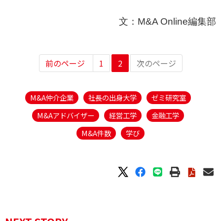
文：M&A Online編集部
前のページ
1
2
次のページ
M&A仲介企業
社長の出身大学
ゼミ研究室
M&Aアドバイザー
経営工学
金融工学
M&A件数
学び