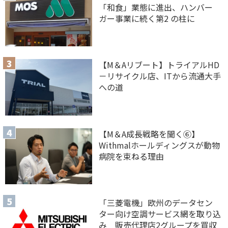
「和食」業態に進出、ハンバー
ガー事業に続く第2 の柱に
【M＆Aリブート】トライアルHD
－リサイクル店、ITから流通大手
への道
【M＆A 成長戦略を聞く⑥】
Withmalホールディングスが動物
病院を束ねる理由
「三菱電機」欧州のデータセン
ター向け空調サービス網を取り込
み 販売代理店2グループを買収