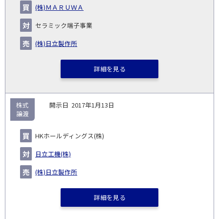
企
キー
額
イ
(株)ＭＡＲＵＷＡ
No.
示
い
り
種
業・
ム
(百
ト
日
手
手
▽
事業
▽
万
ル
セラミック端子事業
円)
▽
(株)日立製作所
詳細を見る
株式
2017年1月13日
譲渡
HKホールディングス(株)
日立工機(株)
(株)日立製作所
詳細を見る