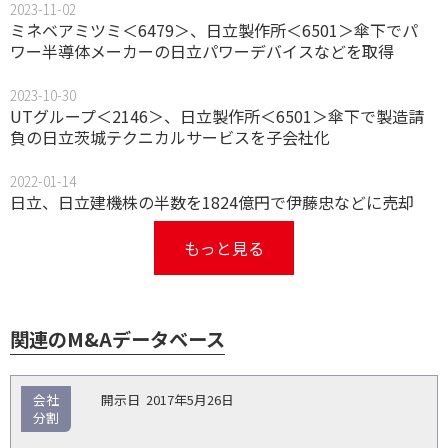
2023-11-02
ミネベアミツミ＜6479＞、日立製作所＜6501＞傘下でパ
ワー半導体メーカーの日立パワーデバイスなどを取得
2023-10-30
UTグループ＜2146＞、日立製作所＜6501＞傘下で製造請
負の日立茨城テクニカルサービスを子会社化
2022-01-14
日立、日立建機株の半数を1824億円で伊藤忠などに売却
もっと見る
関連のM&Aデータベース
取
会社
2017年5月26日
引
分割
対象
ス
総
タ
開
買
売
業