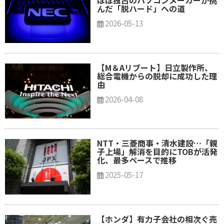
ほぼ独占のパソコンメーカーが挑
んだ「脱ハード」への道
2026-05-13
【M＆Aリブート】日立製作所、
総合電機からの脱却に成功した理
由
2026-04-08
NTT・三菱商事・清水建設…「親
子上場」解消を目的にTOBが活発
化、最多ペースで推移
2025-05-17
【ホンダ】有力子会社の相次ぐ売