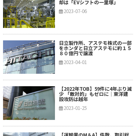
却は「EVシフトの一里塚」
2023-07-06
日立製作所、アステモ株式の一部
をホンダと日立アステモに約１５
８０億円で譲渡
2023-04-01
【2022年TOB】59件に4年ぶり減
少 「敵対的」もゼロに｜東洋建
設攻防は越年
2023-01-25
【運輸業のM＆A】件数、取引総