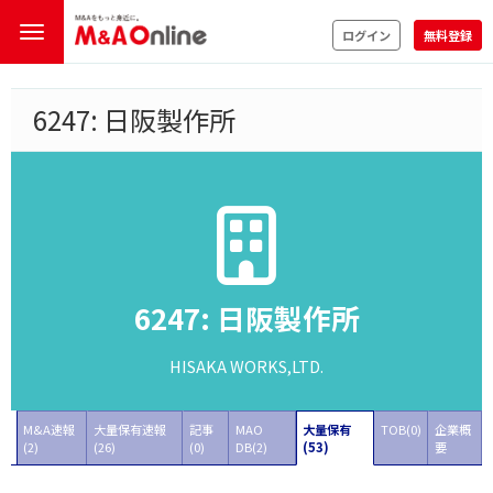
ログイン
無料登録
6247: 日阪製作所
6247: 日阪製作所
HISAKA WORKS,LTD.
M&A速報
大量保有速報
記事
MAO
大量保有
TOB(0)
企業概
(2)
(26)
(0)
DB(2)
(53)
要