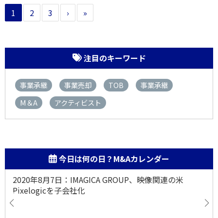
1
2
3
›
»
注目のキーワード
事業承継
事業売却
TOB
事業承継
M＆A
アクティビスト
今日は何の日？M&Aカレンダー
2020年8月7日：IMAGICA GROUP、映像関連の米
Pixelogicを子会社化