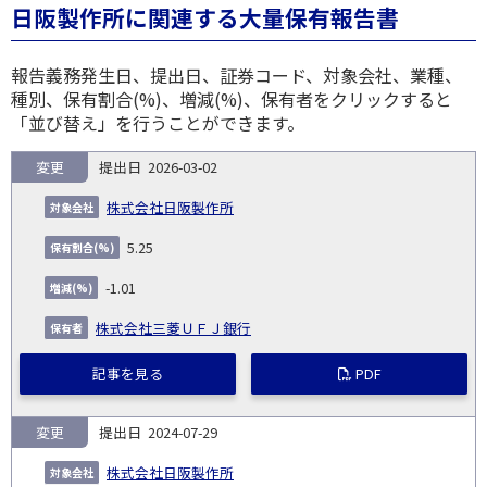
日阪製作所に関連する大量保有報告書
報告義務発生日、提出日、証券コード、対象会社、業種、
種別、保有割合(%)、増減(%)、保有者をクリックすると
「並び替え」を行うことができます。
変更
2026-03-02
報
告
保
対
株式会社日阪製作所
義
提
証券
有
増
保
象
業
種
詳
NO.
務
出
コー
割
減
有
5.25
会
種
別
細
発
日
ド
合
(%)
者
社
生
(%)
-1.01
日
株式会社三菱ＵＦＪ銀行
記事を見る
PDF
変更
2024-07-29
株式会社日阪製作所