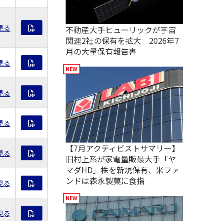
見る
不動産大手ヒューリックが宇宙
関連2社の保有を拡大 2026年7
月の大量保有報告書
見る
見る
見る
【7月アクティビストサマリー】
見る
旧村上系が家電量販最大手「ヤ
マダHD」株を新規保有、米ファ
ンドは森永製菓に食指
見る
見る