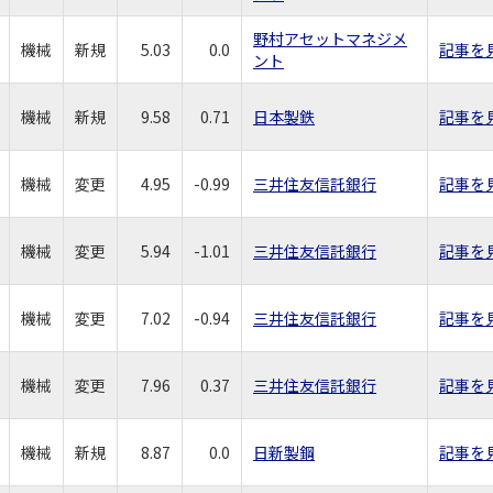
野村アセットマネジメ
機械
新規
5.03
0.0
記事を
ント
機械
新規
9.58
0.71
日本製鉄
記事を
機械
変更
4.95
-0.99
三井住友信託銀行
記事を
機械
変更
5.94
-1.01
三井住友信託銀行
記事を
機械
変更
7.02
-0.94
三井住友信託銀行
記事を
機械
変更
7.96
0.37
三井住友信託銀行
記事を
機械
新規
8.87
0.0
日新製鋼
記事を