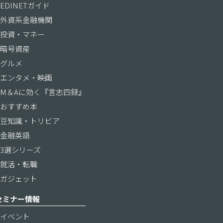
EDINETガイド
外資系金融機関
投資・マネー
暗号資産
グルメ
エンタメ・映画
M＆Aに効く『言志四録』
おすすめ本
豆知識・トリビア
金融英語
3選シリーズ
就活・転職
ガジェット
セミナー情報
イベント