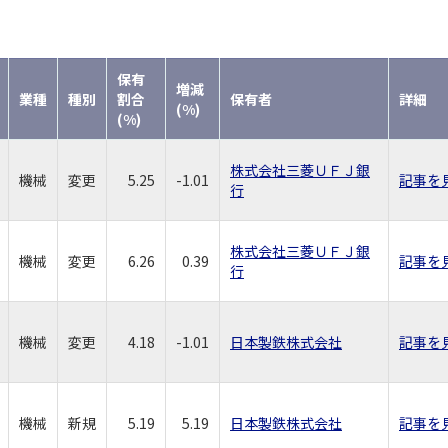
保有
増減
業種
種別
割合
保有者
詳細
(%)
(%)
株式会社三菱ＵＦＪ銀
機械
変更
5.25
-1.01
記事を
行
株式会社三菱ＵＦＪ銀
機械
変更
6.26
0.39
記事を
行
機械
変更
4.18
-1.01
日本製鉄株式会社
記事を
機械
新規
5.19
5.19
日本製鉄株式会社
記事を