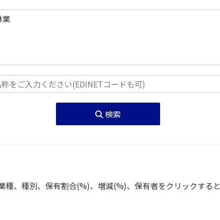
検索
種、種別、保有割合(%)、増減(%)、保有者をクリックする