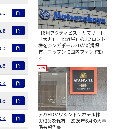
見る
見る
【6月アクティビストサマリー】
「大丸」「松坂屋」のJフロント
株をシンガポール3Dが新規保
見る
有、ニップンに国内ファンド動
く
見る
見る
見る
アパHDがワシントンホテル株
見る
8.72％を保有 2026年6月の大量
保有報告書