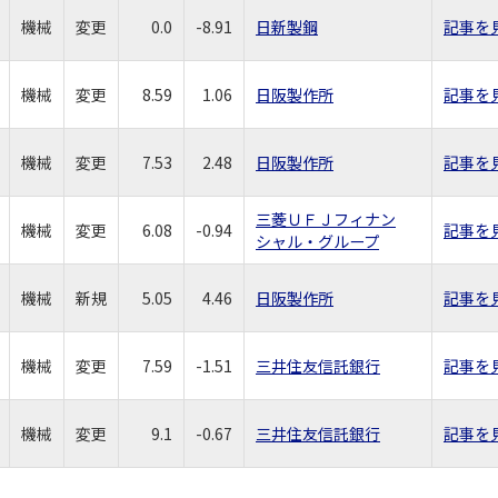
機械
変更
0.0
-8.91
日新製鋼
記事を
機械
変更
8.59
1.06
日阪製作所
記事を
機械
変更
7.53
2.48
日阪製作所
記事を
三菱ＵＦＪフィナン
機械
変更
6.08
-0.94
記事を
シャル・グループ
機械
新規
5.05
4.46
日阪製作所
記事を
機械
変更
7.59
-1.51
三井住友信託銀行
記事を
機械
変更
9.1
-0.67
三井住友信託銀行
記事を