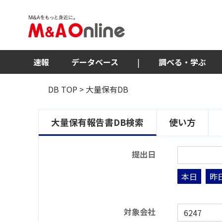
速報
データベース
|
調べる・学ぶ
DB TOP
> 大量保有DB
大量保有報告書DB検索
使い方
提出日
本日
昨
対象会社