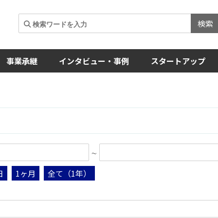
検索
事業承継
インタビュー・事例
スタートアップ
∼
日
1ヶ月
全て（1年）