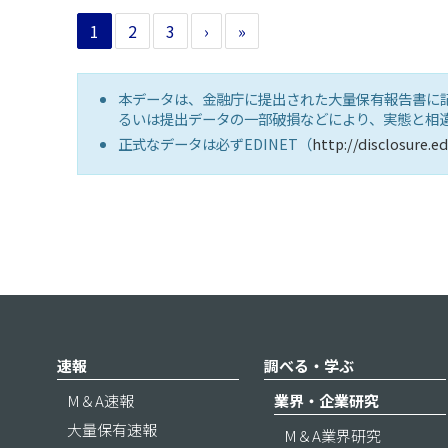
1
2
3
›
»
本データは、金融庁に提出された大量保有報告書に
るいは提出データの一部破損などにより、実態と相
正式なデータは必ずEDINET（
http://disclosure.ed
速報
調べる・学ぶ
M＆A速報
業界・企業研究
大量保有速報
M＆A業界研究