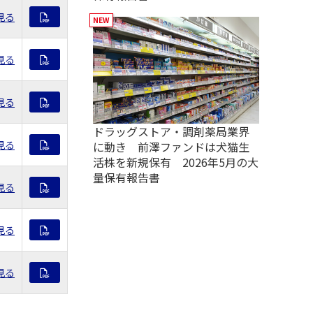
見る
見る
見る
ドラッグストア・調剤薬局業界
見る
に動き 前澤ファンドは犬猫生
活株を新規保有 2026年5月の大
量保有報告書
見る
見る
見る