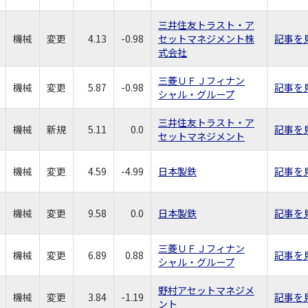
三井住友トラスト・ア
機械
変更
4.13
-0.98
セットマネジメント株
記事を
式会社
三菱ＵＦＪフィナン
機械
変更
5.87
-0.98
記事を
シャル・グループ
三井住友トラスト・ア
機械
新規
5.11
0.0
記事を
セットマネジメント
機械
変更
4.59
-4.99
日本製鉄
記事を
機械
変更
9.58
0.0
日本製鉄
記事を
三菱ＵＦＪフィナン
機械
変更
6.89
0.88
記事を
シャル・グループ
野村アセットマネジメ
機械
変更
3.84
-1.19
記事を
ント