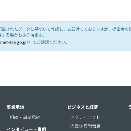
記載されたデータに基づいて作成し、お届けしておりますが、提出者の
違する場合もあり得ます。
inet-fsa.go.jp/
）でご確認ください。
事業承継
ビジネスと経済
相続・事業承継
アクティビスト
大量保有報告書
インタビュー・事例