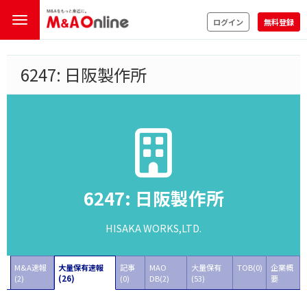
ログイン
無料登録
6247: 日阪製作所
6247: 日阪製作所
HISAKA WORKS,LTD.
M&A速報
大量保有速報
記事
MAO
大量保有
TOB(0)
企業概
(2)
(26)
(0)
DB(2)
(53)
要