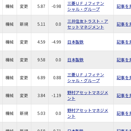
三菱ＵＦＪフィナン
機械
変更
5.87
-0.98
記事を
シャル・グループ
三井住友トラスト・ア
機械
新規
5.11
0.0
記事を
セットマネジメント
機械
変更
4.59
-4.99
日本製鉄
記事を
機械
変更
9.58
0.0
日本製鉄
記事を
三菱ＵＦＪフィナン
機械
変更
6.89
0.88
記事を
シャル・グループ
野村アセットマネジメ
機械
変更
3.84
-1.19
記事を
ント
野村アセットマネジメ
機械
新規
5.03
0.0
記事を
ント
機械
新規
9.58
0.71
日本製鉄
記事を