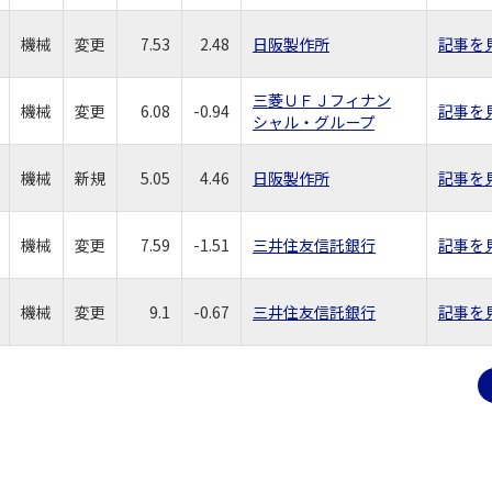
機械
変更
7.53
2.48
日阪製作所
記事を
三菱ＵＦＪフィナン
機械
変更
6.08
-0.94
記事を
シャル・グループ
機械
新規
5.05
4.46
日阪製作所
記事を
機械
変更
7.59
-1.51
三井住友信託銀行
記事を
機械
変更
9.1
-0.67
三井住友信託銀行
記事を