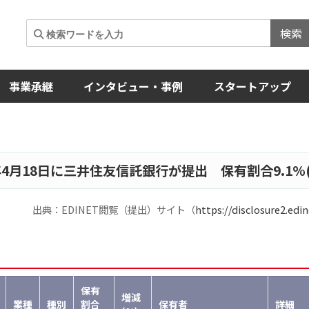
検索
事業承継
インタビュー・事例
スタートアップ
年4月18日に三井住友信託銀行が提出 保有割合9.1%(-0
出典：EDINET閲覧（提出）サイト（
https://disclosure2.edin
保有
増減
業種
種別
割合
保有者
詳細