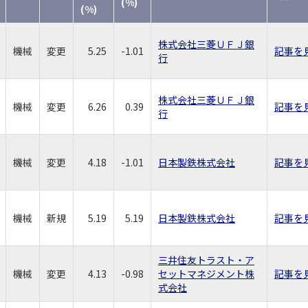
(%)
(%)
株式会社三菱ＵＦＪ銀
機械
変更
5.25
-1.01
記事を
行
株式会社三菱ＵＦＪ銀
機械
変更
6.26
0.39
記事を
行
機械
変更
4.18
-1.01
日本製鉄株式会社
記事を
機械
新規
5.19
5.19
日本製鉄株式会社
記事を
三井住友トラスト・ア
機械
変更
4.13
-0.98
セットマネジメント株
記事を
式会社