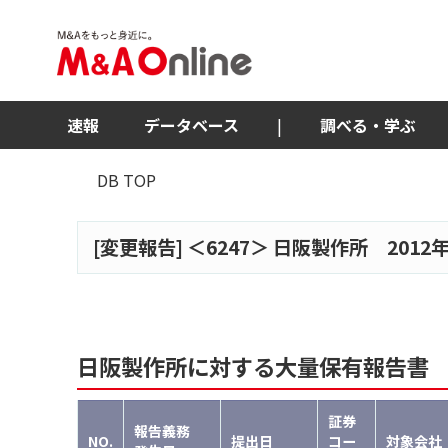
速報
データベース
|
調べる・学ぶ
DB TOP
[変更報告] ＜
6247
＞ 日阪製作所 2012
日阪製作所に対する大量保有報告書
証券
報告義務
NO.
提出日
コー
対象会社