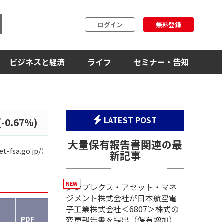
ログイン
無料登録
ビジネスと経済
ライフ
セミナー・告知
LATEST POST
.67%)
大量保有報告書関連の最
et-fsa.go.jp/
）
新記事
シンプレクス・アセット・マネ
ジメント株式会社が日本航空電
子工業株式会社＜6807＞株式の
PDF
変更報告書を提出（保有増加）