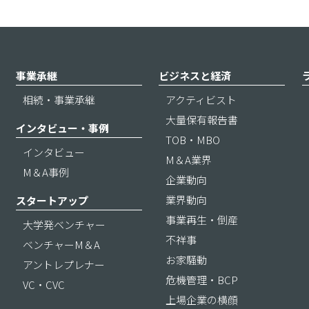
事業承継
ビジネスと経済
相続・事業承継
アクティビスト
大量保有報告書
インタビュー・事例
TOB・MBO
インタビュー
M＆A業界
M＆A事例
企業動向
業界動向
スタートアップ
事業再生・倒産
大学発ベンチャー
不祥事
ベンチャーM＆A
お家騒動
アントレプレナー
危機管理・BCP
VC・CVC
上場企業の横顔