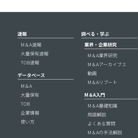
速報
調べる・学ぶ
M＆A速報
業界・企業研究
大量保有速報
M＆A業界研究
TOB速報
M＆Aアーカイブス
動画
データベース
M＆Aリブート
M＆A
大量保有
M＆A入門
TOB
M＆A基礎知識
企業情報
用語解説
使い方
よくある質問
M＆Aの手法解説