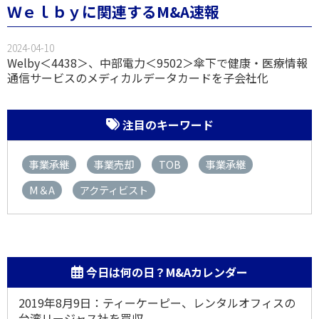
Ｗｅｌｂｙに関連するM&A速報
2024-04-10
Welby＜4438＞、中部電力＜9502＞傘下で健康・医療情報
通信サービスのメディカルデータカードを子会社化
注目のキーワード
事業承継
事業売却
TOB
事業承継
M＆A
アクティビスト
今日は何の日？M&Aカレンダー
2019年8月9日：ティーケーピー、レンタルオフィスの
台湾リージャス社を買収