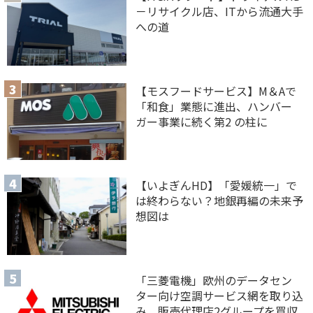
－リサイクル店、ITから流通大手
への道
【モスフードサービス】M＆Aで
「和食」業態に進出、ハンバー
ガー事業に続く第2 の柱に
【いよぎんHD】「愛媛統一」で
は終わらない？地銀再編の未来予
想図は
「三菱電機」欧州のデータセン
ター向け空調サービス網を取り込
み 販売代理店2グループを買収