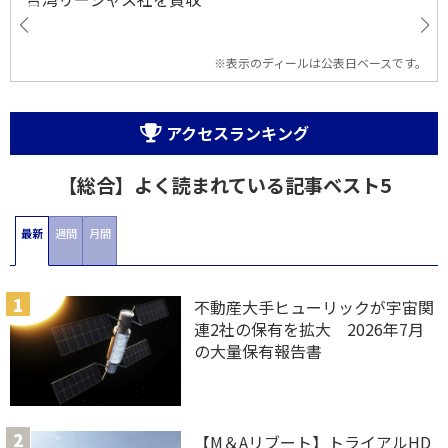
※表示のディールは公表日ベースです。
アクセスランキング
【総合】よく読まれている記事ベスト5
最新
週間
月間
不動産大手ヒューリックが宇宙関
連2社の保有を拡大 2026年7月
の大量保有報告書
【M＆Aリブート】トライアルHD