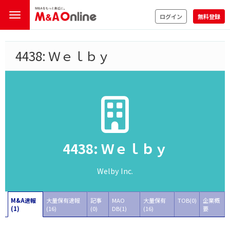
ログイン
無料登録
4438: Ｗｅｌｂｙ
4438: Ｗｅｌｂｙ
Welby Inc.
M&A速報
大量保有速報
記事
MAO
大量保有
TOB(0)
企業概
(1)
(16)
(0)
DB(1)
(16)
要