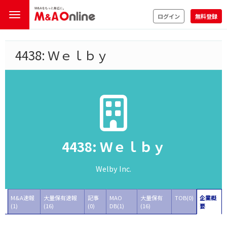
ログイン
無料登録
4438: Ｗｅｌｂｙ
4438: Ｗｅｌｂｙ
Welby Inc.
M&A速報
大量保有速報
記事
MAO
大量保有
TOB(0)
企業概
(1)
(16)
(0)
DB(1)
(16)
要