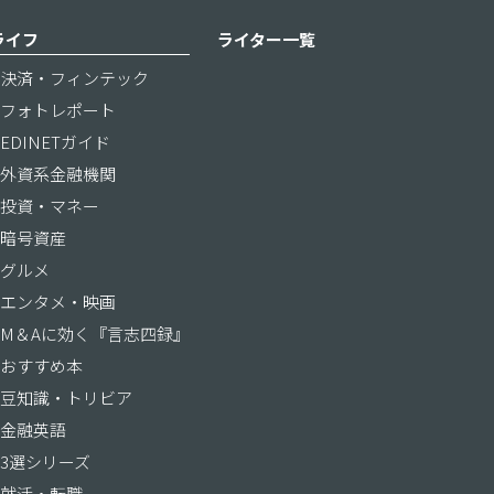
ライフ
ライター一覧
決済・フィンテック
フォトレポート
EDINETガイド
外資系金融機関
投資・マネー
暗号資産
グルメ
エンタメ・映画
M＆Aに効く『言志四録』
おすすめ本
豆知識・トリビア
金融英語
3選シリーズ
就活・転職