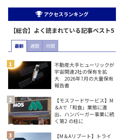
アクセスランキング
【総合】よく読まれている記事ベスト5
最新
週間
月間
不動産大手ヒューリックが
宇宙関連2社の保有を拡
大 2026年7月の大量保有
報告書
【モスフードサービス】M
＆Aで「和食」業態に進
出、ハンバーガー事業に続
く第2 の柱に
【M＆Aリブート】トライ