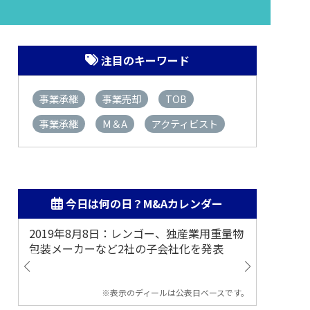
注目のキーワード
事業承継
事業売却
TOB
事業承継
M＆A
アクティビスト
今日は何の日？M&Aカレンダー
2019年8月8日：レンゴー、独産業用重量物
2014
包装メーカーなど2社の子会社化を発表
提案
※表示のディールは公表日ベースです。