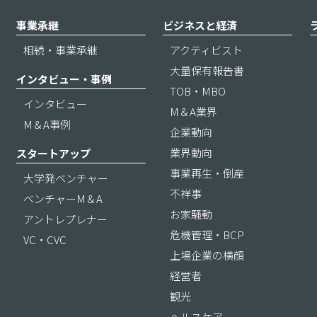
事業承継
ビジネスと経済
相続・事業承継
アクティビスト
大量保有報告書
インタビュー・事例
TOB・MBO
インタビュー
M＆A業界
M＆A事例
企業動向
業界動向
スタートアップ
事業再生・倒産
大学発ベンチャー
不祥事
ベンチャーM＆A
お家騒動
アントレプレナー
危機管理・BCP
VC・CVC
上場企業の横顔
経営者
観光
ヘルスケア