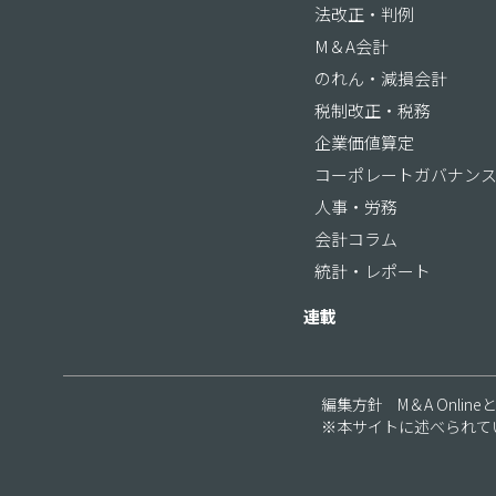
法改正・判例
M＆A会計
のれん・減損会計
税制改正・税務
企業価値算定
コーポレートガバナン
人事・労務
会計コラム
統計・レポート
連載
編集方針
M＆A Online
※本サイトに述べられて