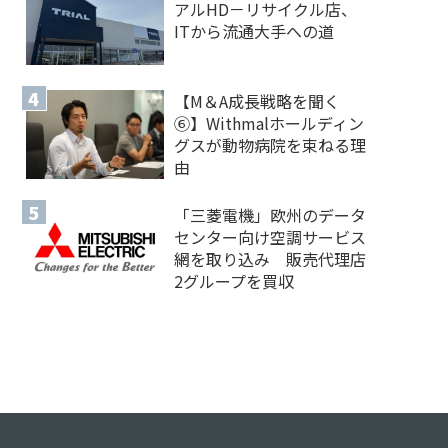
アルHD－リサイクル店、
ITから流通大手への道
【M＆A 成長戦略を聞く
⑥】Withmalホールディン
グスが動物病院を束ねる理
由
「三菱電機」欧州のデータ
センター向け空調サービス
網を取り込み 販売代理店
2グループを買収