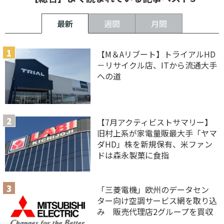
最新
週間
月間
【M＆Aリブート】トライアルHD
－リサイクル店、ITから流通大手
への道
【7月アクティビストサマリー】
旧村上系が家電量販最大手「ヤマ
ダHD」株を新規保有、米ファン
ドは森永製菓に食指
「三菱電機」欧州のデータセン
ター向け空調サービス網を取り込
み 販売代理店2グループを買収