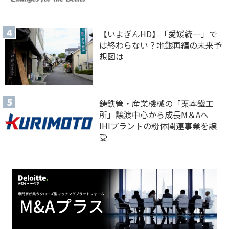
【いよぎんHD】「愛媛統一」で
は終わらない？地銀再編の未来予
想図は
鋳鉄管・産業機械の「栗本鐵工
所」譲渡中心から成長M＆Aへ
IHIプラントの粉体関連事業を譲
受