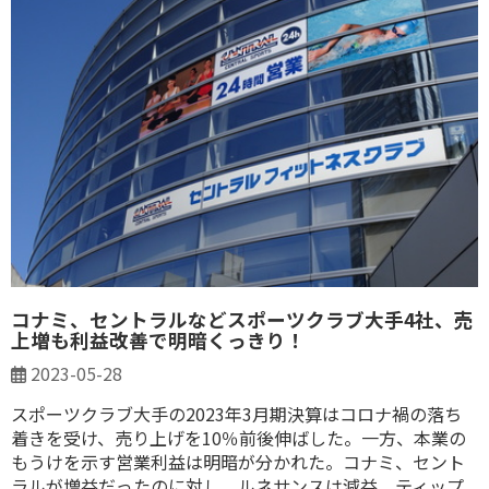
コナミ、セントラルなどスポーツクラブ大手4社、売
上増も利益改善で明暗くっきり！
2023-05-28
スポーツクラブ大手の2023年3月期決算はコロナ禍の落ち
着きを受け、売り上げを10％前後伸ばした。一方、本業の
もうけを示す営業利益は明暗が分かれた。コナミ、セント
ラルが増益だったのに対し、ルネサンスは減益、ティップ