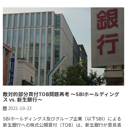
敵対的部分買付TOB問題再考 ～SBIホールディング
ス vs. 新生銀行～
2021-10-23
SBIホールディングス及びグループ企業（以下SBI）による
新生銀行への株式公開買付（TOB）は、新生銀行が意見表