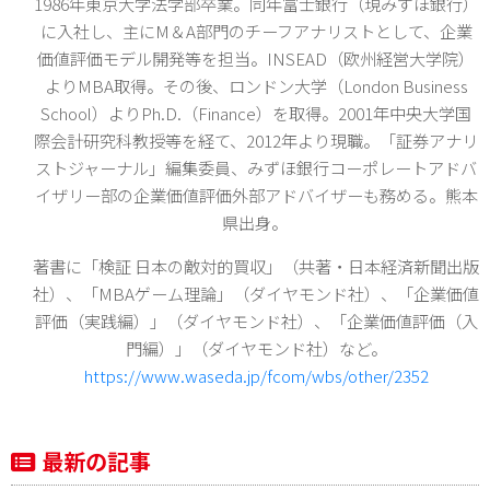
1986年東京大学法学部卒業。同年富士銀行（現みずほ銀行）
に入社し、主にM＆A部門のチーフアナリストとして、企業
価値評価モデル開発等を担当。INSEAD（欧州経営大学院）
よりMBA取得。その後、ロンドン大学（London Business
School）よりPh.D.（Finance）を取得。2001年中央大学国
際会計研究科教授等を経て、2012年より現職。「証券アナリ
ストジャーナル」編集委員、みずほ銀行コーポレートアドバ
イザリー部の企業価値評価外部アドバイザーも務める。熊本
県出身。
著書に「検証 日本の敵対的買収」（共著・日本経済新聞出版
社）、「MBAゲーム理論」（ダイヤモンド社）、「企業価値
評価（実践編）」（ダイヤモンド社）、「企業価値評価（入
門編）」（ダイヤモンド社）など。
https://www.waseda.jp/fcom/wbs/other/2352
最新の記事