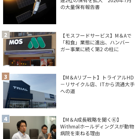
連2社の保有を拡大 2026年7月
の大量保有報告書
【モスフードサービス】M＆Aで
「和食」業態に進出、ハンバー
ガー事業に続く第2 の柱に
【M＆Aリブート】トライアルHD
－リサイクル店、ITから流通大手
への道
【M＆A 成長戦略を聞く⑥】
Withmalホールディングスが動物
病院を束ねる理由