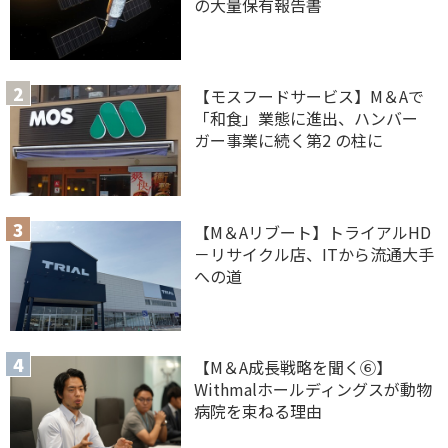
の大量保有報告書
【モスフードサービス】M＆Aで
「和食」業態に進出、ハンバー
ガー事業に続く第2 の柱に
【M＆Aリブート】トライアルHD
－リサイクル店、ITから流通大手
への道
【M＆A 成長戦略を聞く⑥】
Withmalホールディングスが動物
病院を束ねる理由