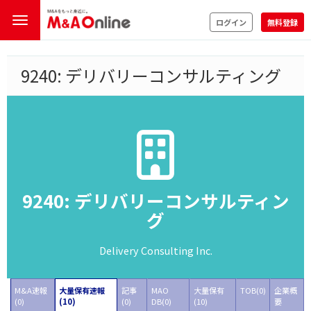
ログイン
無料登録
9240: デリバリーコンサルティング
9240: デリバリーコンサルティン
グ
Delivery Consulting Inc.
M&A速報
大量保有速報
記事
MAO
大量保有
TOB(0)
企業概
(0)
(10)
(0)
DB(0)
(10)
要