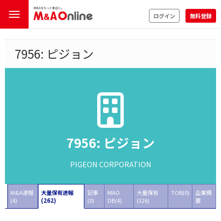
ログイン
無料登録
7956: ピジョン
7956: ピジョン
PIGEON CORPORATION
M&A速報
大量保有速報
記事
MAO
大量保有
TOB(0)
企業概
(4)
(262)
(0)
DB(4)
(326)
要