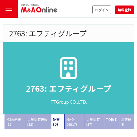
ログイン
無料登録
2763: エフティグループ
2763: エフティグループ
FTGroup CO.,LTD.
M&A速報
大量保有速報
記事
MAO
大量保有
TOB(1)
企業概
(18)
(32)
(0)
DB(17)
(37)
要