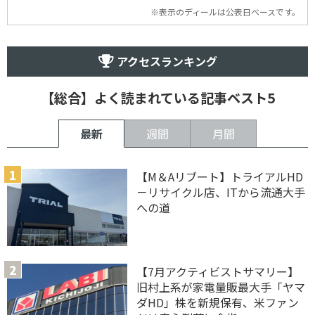
※表示のディールは公表日ベースです。
アクセスランキング
【総合】よく読まれている記事ベスト5
最新
週間
月間
【M＆Aリブート】トライアルHD
－リサイクル店、ITから流通大手
への道
【7月アクティビストサマリー】
旧村上系が家電量販最大手「ヤマ
ダHD」株を新規保有、米ファン