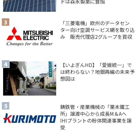
ドは森永製菓に食指
「三菱電機」欧州のデータセン
ター向け空調サービス網を取り込
み 販売代理店2グループを買収
【いよぎんHD】「愛媛統一」で
は終わらない？地銀再編の未来予
想図は
鋳鉄管・産業機械の「栗本鐵工
所」譲渡中心から成長M＆Aへ
IHIプラントの粉体関連事業を譲
受