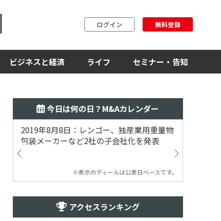
ログイン
無料登録
ビジネスと経済
ライフ
セミナー・告知
今日は何の日？M&Aカレンダー
2019年8月8日：レンゴー、独産業用重量物
2014
包装メーカーなど2社の子会社化を発表
提案
※表示のディールは公表日ベースです。
アクセスランキング