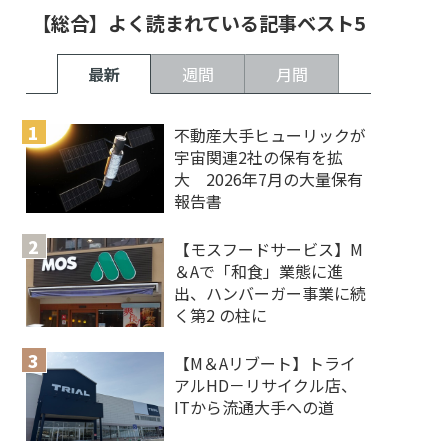
【総合】よく読まれている記事ベスト5
最新
週間
月間
不動産大手ヒューリックが
宇宙関連2社の保有を拡
大 2026年7月の大量保有
報告書
【モスフードサービス】M
＆Aで「和食」業態に進
出、ハンバーガー事業に続
く第2 の柱に
【M＆Aリブート】トライ
アルHD－リサイクル店、
ITから流通大手への道