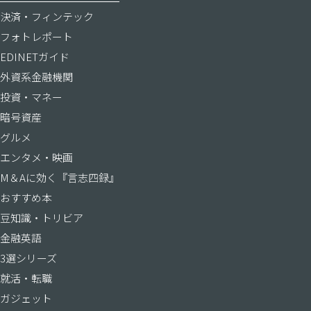
決済・フィンテック
フォトレポート
EDINETガイド
外資系金融機関
投資・マネー
暗号資産
グルメ
エンタメ・映画
M＆Aに効く『言志四録』
おすすめ本
豆知識・トリビア
金融英語
3選シリーズ
就活・転職
ガジェット