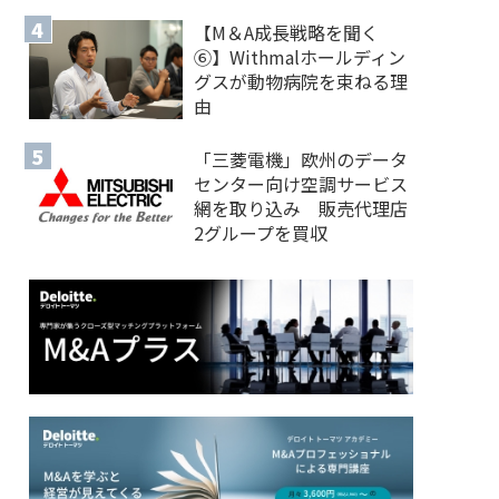
【M＆A 成長戦略を聞く
⑥】Withmalホールディン
グスが動物病院を束ねる理
由
「三菱電機」欧州のデータ
センター向け空調サービス
網を取り込み 販売代理店
2グループを買収