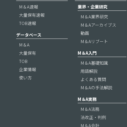
M＆A速報
業界・企業研究
大量保有速報
M＆A業界研究
TOB速報
M＆Aアーカイブス
動画
データベース
M＆Aリブート
M＆A
大量保有
M＆A入門
TOB
M＆A基礎知識
企業情報
用語解説
使い方
よくある質問
M＆Aの手法解説
M＆A実務
M＆A法務
法改正・判例
M＆A会計