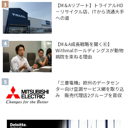
【M＆Aリブート】トライアルHD
－リサイクル店、ITから流通大手
への道
【M＆A 成長戦略を聞く⑥】
Withmalホールディングスが動物
病院を束ねる理由
「三菱電機」欧州のデータセン
ター向け空調サービス網を取り込
み 販売代理店2グループを買収