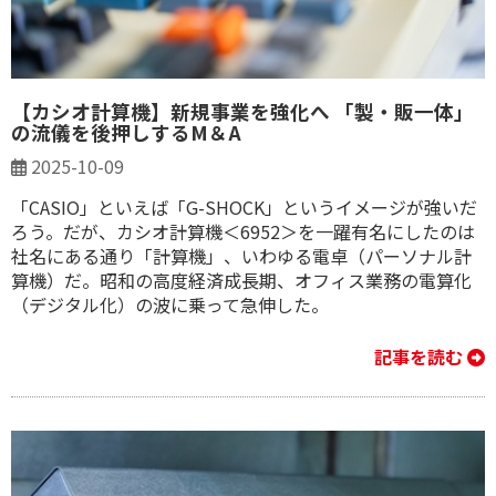
【カシオ計算機】新規事業を強化へ 「製・販一体」
の流儀を後押しするM＆A
2025-10-09
「CASIO」といえば「G-SHOCK」というイメージが強いだ
ろう。だが、カシオ計算機＜6952＞を一躍有名にしたのは
社名にある通り「計算機」、いわゆる電卓（パーソナル計
算機）だ。昭和の高度経済成長期、オフィス業務の電算化
（デジタル化）の波に乗って急伸した。
記事を読む