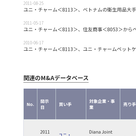
2011-08-25
ユニ・チャーム＜8113＞、ベトナムの衛生用品大
2011-05-17
ユニ・チャーム＜8113＞、住友商事＜8053＞からペット
2010-06-17
ユニ・チャーム＜8113＞、ユニ・チャームペットケ
関連のM&Aデータベース
開示
対象企業・事
No.
買い手
売り手
日
業
2011
Diana Joint
ユニ・