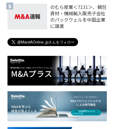
のむら産業＜7131＞、梱包
資材・機械輸入販売子会社
のパックウェルを中国企業
に譲渡