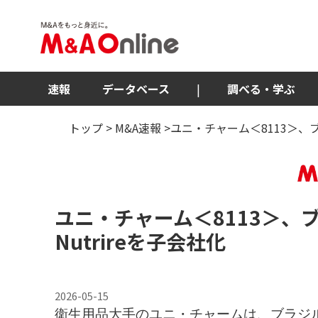
速報
データベース
|
調べる・学ぶ
トップ
>
M&A速報
>ユニ・チャーム＜8113＞、
ユニ・チャーム
＜8113＞
、
Nutrireを子会社化
2026-05-15
衛生用品大手のユニ・チャームは、ブラジルでペットフ