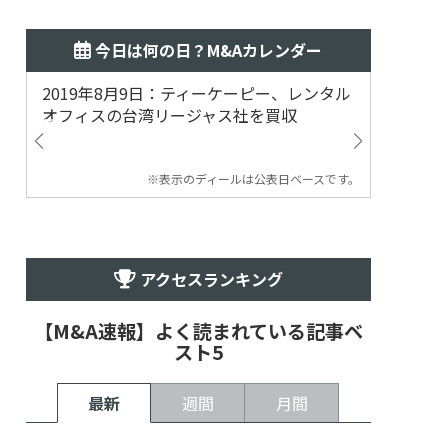
今日は何の日？M&Aカレンダー
2019年8月9日：ティーケーピー、レンタル
2019
オフィスの台湾リージャス社を買収
マジェ
※表示のディールは公表日ベースです。
アクセスランキング
【M&A速報】よく読まれている記事ベ
スト5
最新
週間
月間