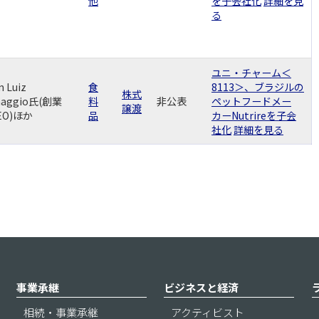
他
を子会社化
詳細を見
る
ユニ・チャーム＜
n Luiz
食
8113＞、ブラジルの
株式
naggio氏(創業
料
非公表
ペットフードメー
譲渡
EO)ほか
品
カーNutrireを子会
社化
詳細を見る
事業承継
ビジネスと経済
相続・事業承継
アクティビスト