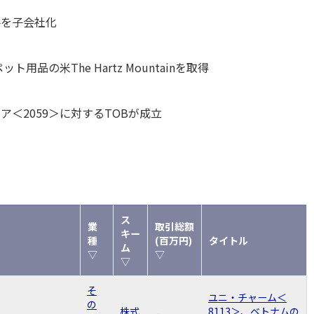
手を子会社化
用品の米The Hartz Mountainを取得
ア＜2059＞に対するTOBが成立
ス
業
取引総額
キー
種
(百万円)
タイトル
ム
▽
▽
▽
そ
ユニ・チャーム＜
の
株式
8113＞、ベトナムの