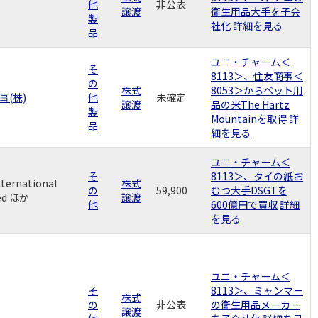
他
非公表
譲渡
衛生用品大手を子会
製
社化
詳細を見る
品
ユニ・チャーム＜
そ
8113＞、住友商事＜
の
株式
8053＞からペット用
事(株)
他
未確定
譲渡
品の米The Hartz
製
Mountainを取得
詳
品
細を見る
ユニ・チャーム＜
そ
8113＞、タイの紙お
nternational
株式
の
59,900
むつ大手DSGTを
ed ほか
譲渡
他
600億円で買収
詳細
を見る
ユニ・チャーム＜
そ
8113＞、ミャンマー
株式
の
非公表
の衛生用品メーカー
譲渡