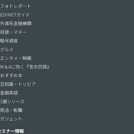
フォトレポート
EDINETガイド
外資系金融機関
投資・マネー
暗号資産
グルメ
エンタメ・映画
M＆Aに効く『言志四録』
おすすめ本
豆知識・トリビア
金融英語
3選シリーズ
就活・転職
ガジェット
セミナー情報